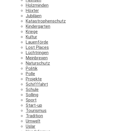
Holzminden
Höxter
Jubiläen
Katastrophenschutz
Kindergarten
Kriege
Kultur
Lauenförde
Lost Places
Lüchtringen
Meinbrexen
Naturschutz
Politik
Polle
Projekte
Schifffahrt
Schule
Solling
Sport
Start-up
Tourismus
Tradition
Umwelt
Uslar