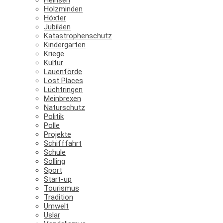
Holzminden
Höxter
Jubiläen
Katastrophenschutz
Kindergarten
Kriege
Kultur
Lauenförde
Lost Places
Lüchtringen
Meinbrexen
Naturschutz
Politik
Polle
Projekte
Schifffahrt
Schule
Solling
Sport
Start-up
Tourismus
Tradition
Umwelt
Uslar