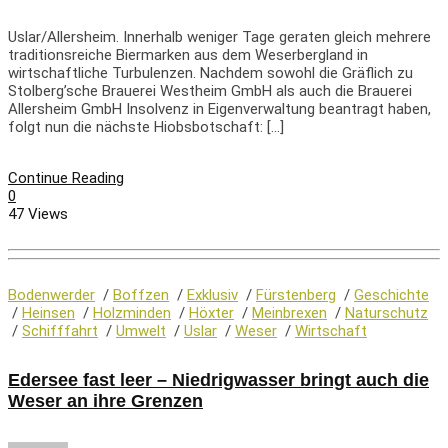
Uslar/Allersheim. Innerhalb weniger Tage geraten gleich mehrere
traditionsreiche Biermarken aus dem Weserbergland in
wirtschaftliche Turbulenzen. Nachdem sowohl die Gräflich zu
Stolberg’sche Brauerei Westheim GmbH als auch die Brauerei
Allersheim GmbH Insolvenz in Eigenverwaltung beantragt haben,
folgt nun die nächste Hiobsbotschaft: […]
Continue Reading
0
47 Views
Bodenwerder
/
Boffzen
/
Exklusiv
/
Fürstenberg
/
Geschichte
/
Heinsen
/
Holzminden
/
Höxter
/
Meinbrexen
/
Naturschutz
/
Schifffahrt
/
Umwelt
/
Uslar
/
Weser
/
Wirtschaft
Edersee fast leer – Niedrigwasser bringt auch die
Weser an ihre Grenzen