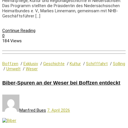
Heimatpflege, Kultur und Regionalgeschichte in Niedersachsen.
Das Programm stellten die Präsidentin des Niedersächsischen
Heimatbundes e. V., Marlies Linnemann, gemeinsam mit NHB-
Geschäftsführer […]
Continue Reading
0
184 Views
Boffzen
/
Exklusiv
/
Geschichte
/
Kultur
/
Schifffahrt
/
Solling
/
Umwelt
/
Weser
Biber-Spuren an der Weser bei Boffzen entdeckt
Manfred Bues
7. April 2026