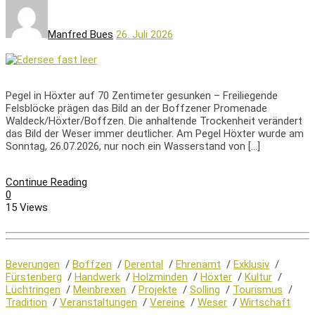
Manfred Bues
26. Juli 2026
Pegel in Höxter auf 70 Zentimeter gesunken – Freiliegende
Felsblöcke prägen das Bild an der Boffzener Promenade
Waldeck/Höxter/Boffzen. Die anhaltende Trockenheit verändert
das Bild der Weser immer deutlicher. Am Pegel Höxter wurde am
Sonntag, 26.07.2026, nur noch ein Wasserstand von […]
Continue Reading
0
15 Views
Beverungen
/
Boffzen
/
Derental
/
Ehrenamt
/
Exklusiv
/
Fürstenberg
/
Handwerk
/
Holzminden
/
Höxter
/
Kultur
/
Lüchtringen
/
Meinbrexen
/
Projekte
/
Solling
/
Tourismus
/
Tradition
/
Veranstaltungen
/
Vereine
/
Weser
/
Wirtschaft