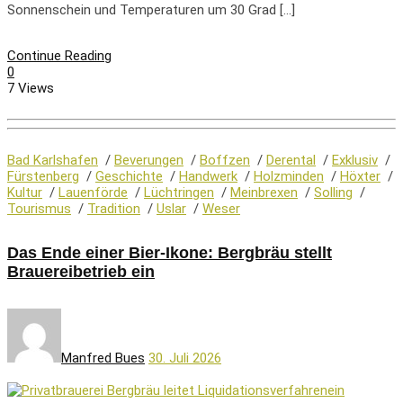
Sonnenschein und Temperaturen um 30 Grad […]
Continue Reading
0
7 Views
Bad Karlshafen
/
Beverungen
/
Boffzen
/
Derental
/
Exklusiv
/
Fürstenberg
/
Geschichte
/
Handwerk
/
Holzminden
/
Höxter
/
Kultur
/
Lauenförde
/
Lüchtringen
/
Meinbrexen
/
Solling
/
Tourismus
/
Tradition
/
Uslar
/
Weser
Das Ende einer Bier-Ikone: Bergbräu stellt
Brauereibetrieb ein
Manfred Bues
30. Juli 2026