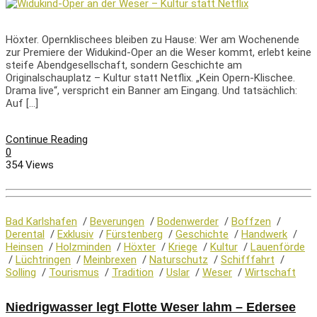
Höxter. Opernklischees bleiben zu Hause: Wer am Wochenende
zur Premiere der Widukind-Oper an die Weser kommt, erlebt keine
steife Abendgesellschaft, sondern Geschichte am
Originalschauplatz – Kultur statt Netflix. „Kein Opern-Klischee.
Drama live“, verspricht ein Banner am Eingang. Und tatsächlich:
Auf […]
Continue Reading
0
354 Views
Bad Karlshafen
/
Beverungen
/
Bodenwerder
/
Boffzen
/
Derental
/
Exklusiv
/
Fürstenberg
/
Geschichte
/
Handwerk
/
Heinsen
/
Holzminden
/
Höxter
/
Kriege
/
Kultur
/
Lauenförde
/
Lüchtringen
/
Meinbrexen
/
Naturschutz
/
Schifffahrt
/
Solling
/
Tourismus
/
Tradition
/
Uslar
/
Weser
/
Wirtschaft
Niedrigwasser legt Flotte Weser lahm – Edersee