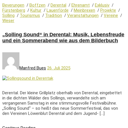
Beverungen
/
Boffzen
/
Derental
/
Ehrenamt
/
Exklusiv
/
Fürstenberg
/
Kultur
/
Lauenförde
/
Meinbrexen
/
Projekte
/
Solling
/
Tourismus
/
Tradition
/
Veranstaltungen
/
Vereine
/
Weser
„Solling Sound“ in Derental: Musik, Lebensfreude
und ein Sommerabend wie aus dem Bilderbuch
Manfred Bues
26. Juli 2025
Derental. Der kleine Grillplatz oberhalb von Derental, eingebettet
in die dichten Wälder des Sollings, verwandelte sich am
vergangenen Samstag in eine stimmungsvolle Festivalbühne.
„Solling Sound“ – so heißt das neue Sommerfestival, das von
den Vereinen Löwenblut Derental und dem Jugend- […]