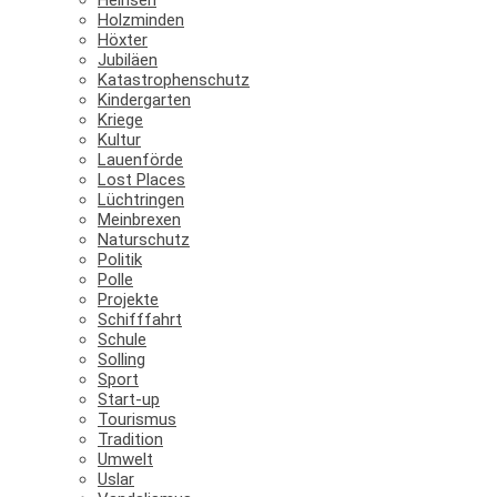
Holzminden
Höxter
Jubiläen
Katastrophenschutz
Kindergarten
Kriege
Kultur
Lauenförde
Lost Places
Lüchtringen
Meinbrexen
Naturschutz
Politik
Polle
Projekte
Schifffahrt
Schule
Solling
Sport
Start-up
Tourismus
Tradition
Umwelt
Uslar