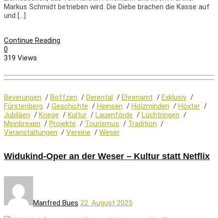
Markus Schmidt betrieben wird. Die Diebe brachen die Kasse auf
und […]
Continue Reading
0
319 Views
Beverungen
/
Boffzen
/
Derental
/
Ehrenamt
/
Exklusiv
/
Fürstenberg
/
Geschichte
/
Heinsen
/
Holzminden
/
Höxter
/
Jubiläen
/
Kriege
/
Kultur
/
Lauenförde
/
Lüchtringen
/
Meinbrexen
/
Projekte
/
Tourismus
/
Tradition
/
Veranstaltungen
/
Vereine
/
Weser
Widukind-Oper an der Weser – Kultur statt Netflix
Manfred Bues
22. August 2025