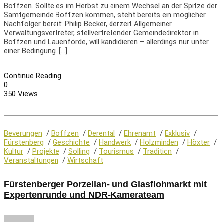
Boffzen. Sollte es im Herbst zu einem Wechsel an der Spitze der
Samtgemeinde Boffzen kommen, steht bereits ein möglicher
Nachfolger bereit: Philip Becker, derzeit Allgemeiner
Verwaltungsvertreter, stellvertretender Gemeindedirektor in
Boffzen und Lauenförde, will kandidieren – allerdings nur unter
einer Bedingung. […]
Continue Reading
0
350 Views
Beverungen
/
Boffzen
/
Derental
/
Ehrenamt
/
Exklusiv
/
Fürstenberg
/
Geschichte
/
Handwerk
/
Holzminden
/
Höxter
/
Kultur
/
Projekte
/
Solling
/
Tourismus
/
Tradition
/
Veranstaltungen
/
Wirtschaft
Fürstenberger Porzellan- und Glasflohmarkt mit
Expertenrunde und NDR-Kamerateam