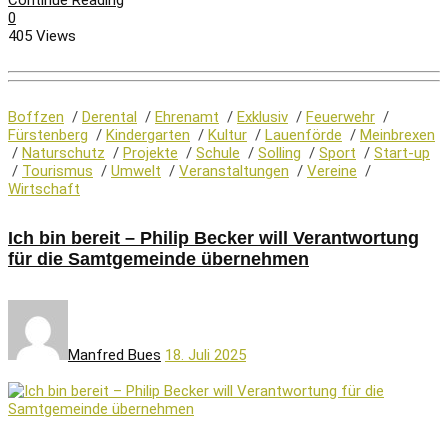
Continue Reading
0
405 Views
Boffzen
/
Derental
/
Ehrenamt
/
Exklusiv
/
Feuerwehr
/
Fürstenberg
/
Kindergarten
/
Kultur
/
Lauenförde
/
Meinbrexen
/
Naturschutz
/
Projekte
/
Schule
/
Solling
/
Sport
/
Start-up
/
Tourismus
/
Umwelt
/
Veranstaltungen
/
Vereine
/
Wirtschaft
Ich bin bereit – Philip Becker will Verantwortung
für die Samtgemeinde übernehmen
Manfred Bues
18. Juli 2025