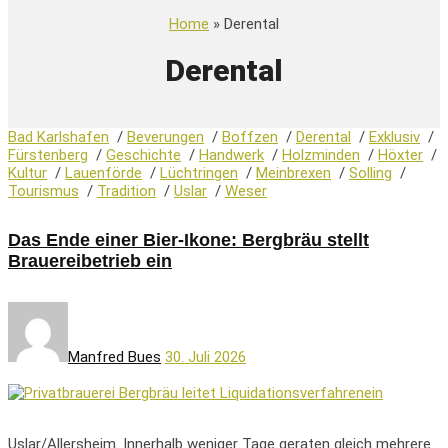
Home
» Derental
Derental
Bad Karlshafen
/
Beverungen
/
Boffzen
/
Derental
/
Exklusiv
/
Fürstenberg
/
Geschichte
/
Handwerk
/
Holzminden
/
Höxter
/
Kultur
/
Lauenförde
/
Lüchtringen
/
Meinbrexen
/
Solling
/
Tourismus
/
Tradition
/
Uslar
/
Weser
Das Ende einer Bier-Ikone: Bergbräu stellt
Brauereibetrieb ein
Manfred Bues
30. Juli 2026
Uslar/Allersheim. Innerhalb weniger Tage geraten gleich mehrere