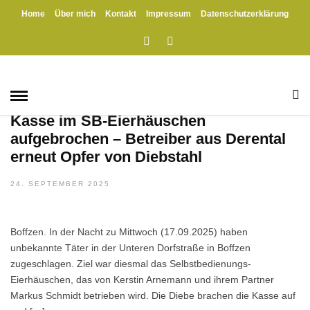
Home
Über mich
Kontakt
Impressum
Datenschutzerklärung
HOME
» VANDALISMUS
Vandalismus
BOFFZEN
/
DERENTAL
/
VANDALISMUS
Kasse im SB-Eierhäuschen
aufgebrochen – Betreiber aus Derental
erneut Opfer von Diebstahl
24. SEPTEMBER 2025
Boffzen. In der Nacht zu Mittwoch (17.09.2025) haben
unbekannte Täter in der Unteren Dorfstraße in Boffzen
zugeschlagen. Ziel war diesmal das Selbstbedienungs-
Eierhäuschen, das von Kerstin Arnemann und ihrem Partner
Markus Schmidt betrieben wird. Die Diebe brachen die Kasse auf