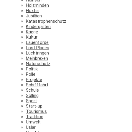
Holzminden
Höxter
Jubiläen
Katastrophenschutz
Kindergarten
Kriege
Kultur
Lauenförde
Lost Places
Lüchtringen
Meinbrexen
Naturschutz
Politik
Polle
Projekte
Schifffahrt
Schule
Solling
Sport
Start-up
Tourismus
Tradition
Umwelt
Uslar