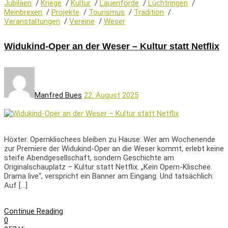
Jubiläen
/
Kriege
/
Kultur
/
Lauenförde
/
Lüchtringen
/
Meinbrexen
/
Projekte
/
Tourismus
/
Tradition
/
Veranstaltungen
/
Vereine
/
Weser
Widukind-Oper an der Weser – Kultur statt Netflix
Manfred Bues
22. August 2025
Höxter. Opernklischees bleiben zu Hause: Wer am Wochenende
zur Premiere der Widukind-Oper an die Weser kommt, erlebt keine
steife Abendgesellschaft, sondern Geschichte am
Originalschauplatz – Kultur statt Netflix. „Kein Opern-Klischee.
Drama live“, verspricht ein Banner am Eingang. Und tatsächlich:
Auf […]
Continue Reading
0