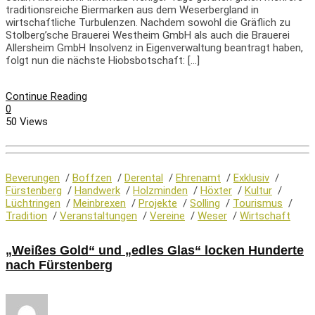
traditionsreiche Biermarken aus dem Weserbergland in
wirtschaftliche Turbulenzen. Nachdem sowohl die Gräflich zu
Stolberg’sche Brauerei Westheim GmbH als auch die Brauerei
Allersheim GmbH Insolvenz in Eigenverwaltung beantragt haben,
folgt nun die nächste Hiobsbotschaft: […]
Continue Reading
0
50 Views
Beverungen
/
Boffzen
/
Derental
/
Ehrenamt
/
Exklusiv
/
Fürstenberg
/
Handwerk
/
Holzminden
/
Höxter
/
Kultur
/
Lüchtringen
/
Meinbrexen
/
Projekte
/
Solling
/
Tourismus
/
Tradition
/
Veranstaltungen
/
Vereine
/
Weser
/
Wirtschaft
„Weißes Gold“ und „edles Glas“ locken Hunderte
nach Fürstenberg