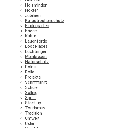
Holzminden
Höxter
Jubiläen
Katastrophenschutz
Kindergarten
Kriege
Kultur
Lauenförde
Lost Places
Lüchtringen
Meinbrexen
Naturschutz
Politik
Polle
Projekte
Schifffahrt
Schule
Solling
Sport
Start-up
Tourismus
Tradition
Umwelt
Uslar