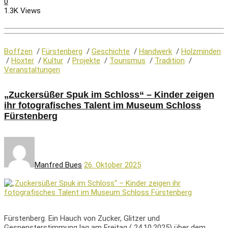
0
1.3K Views
Boffzen
/
Fürstenberg
/
Geschichte
/
Handwerk
/
Holzminden
/
Höxter
/
Kultur
/
Projekte
/
Tourismus
/
Tradition
/
Veranstaltungen
„Zuckersüßer Spuk im Schloss“ – Kinder zeigen
ihr fotografisches Talent im Museum Schloss
Fürstenberg
Manfred Bues
26. Oktober 2025
Fürstenberg. Ein Hauch von Zucker, Glitzer und
Gespensterstimmung lag am Freitag ( 24.10.2025) über dem