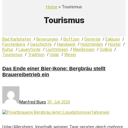
Home
» Tourismus
Tourismus
Bad Karlshafen
/
Beverungen
/
Boffzen
/
Derental
/
Exklusiv
/
Fürstenberg
/
Geschichte
/
Handwerk
/
Holzminden
/
Höxter
/
Kultur
/
Lauenförde
/
Lüchtringen
/
Meinbrexen
/
Solling
/
Tourismus
/
Tradition
/
Uslar
/
Weser
Das Ende einer Bier-Ikone: Bergbräu stellt
Brauereibetrieb ein
Manfred Bues
30. Juli 2026
Uslar/Allersheim. Innerhalb weniger Tage geraten gleich mehrere