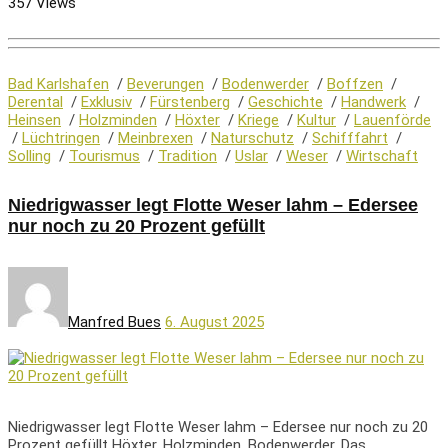
357 Views
Bad Karlshafen
/
Beverungen
/
Bodenwerder
/
Boffzen
/
Derental
/
Exklusiv
/
Fürstenberg
/
Geschichte
/
Handwerk
/
Heinsen
/
Holzminden
/
Höxter
/
Kriege
/
Kultur
/
Lauenförde
/
Lüchtringen
/
Meinbrexen
/
Naturschutz
/
Schifffahrt
/
Solling
/
Tourismus
/
Tradition
/
Uslar
/
Weser
/
Wirtschaft
Niedrigwasser legt Flotte Weser lahm – Edersee
nur noch zu 20 Prozent gefüllt
Manfred Bues
6. August 2025
Niedrigwasser legt Flotte Weser lahm – Edersee nur noch zu 20
Prozent gefüllt Höxter, Holzminden, Bodenwerder. Das