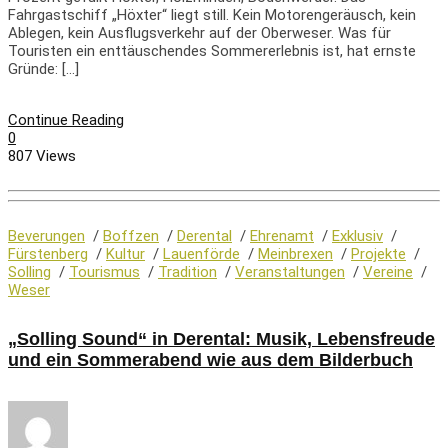
Fahrgastschiff „Höxter“ liegt still. Kein Motorengeräusch, kein
Ablegen, kein Ausflugsverkehr auf der Oberweser. Was für
Touristen ein enttäuschendes Sommererlebnis ist, hat ernste
Gründe: […]
Continue Reading
0
807 Views
Beverungen
/
Boffzen
/
Derental
/
Ehrenamt
/
Exklusiv
/
Fürstenberg
/
Kultur
/
Lauenförde
/
Meinbrexen
/
Projekte
/
Solling
/
Tourismus
/
Tradition
/
Veranstaltungen
/
Vereine
/
Weser
„Solling Sound“ in Derental: Musik, Lebensfreude
und ein Sommerabend wie aus dem Bilderbuch