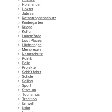
Holzminden
Höxter
Jubiläen
Katastrophenschutz
Kindergarten
Kriege
Kultur
Lauenförde
Lost Places
Lüchtringen
Meinbrexen
Naturschutz
Politik
Polle
Projekte
Schifffahrt
Schule
Solling
Sport
Start-up
Tourismus
Tradition
Umwelt
Uslar