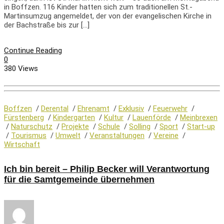
in Boffzen. 116 Kinder hatten sich zum traditionellen St.-
Martinsumzug angemeldet, der von der evangelischen Kirche in
der Bachstraße bis zur […]
Continue Reading
0
380 Views
Boffzen
/
Derental
/
Ehrenamt
/
Exklusiv
/
Feuerwehr
/
Fürstenberg
/
Kindergarten
/
Kultur
/
Lauenförde
/
Meinbrexen
/
Naturschutz
/
Projekte
/
Schule
/
Solling
/
Sport
/
Start-up
/
Tourismus
/
Umwelt
/
Veranstaltungen
/
Vereine
/
Wirtschaft
Ich bin bereit – Philip Becker will Verantwortung
für die Samtgemeinde übernehmen