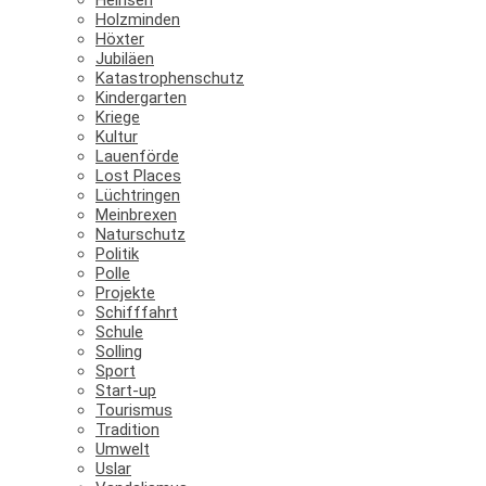
Holzminden
Höxter
Jubiläen
Katastrophenschutz
Kindergarten
Kriege
Kultur
Lauenförde
Lost Places
Lüchtringen
Meinbrexen
Naturschutz
Politik
Polle
Projekte
Schifffahrt
Schule
Solling
Sport
Start-up
Tourismus
Tradition
Umwelt
Uslar