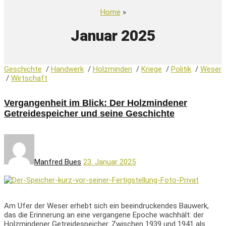
Home
»
Januar 2025
Geschichte
/
Handwerk
/
Holzminden
/
Kriege
/
Politik
/
Weser
/
Wirtschaft
Vergangenheit im Blick: Der Holzmindener
Getreidespeicher und seine Geschichte
Manfred Bues
23. Januar 2025
Am Ufer der Weser erhebt sich ein beeindruckendes Bauwerk,
das die Erinnerung an eine vergangene Epoche wachhält: der
Holzmindener Getreidespeicher. Zwischen 1939 und 1941 als