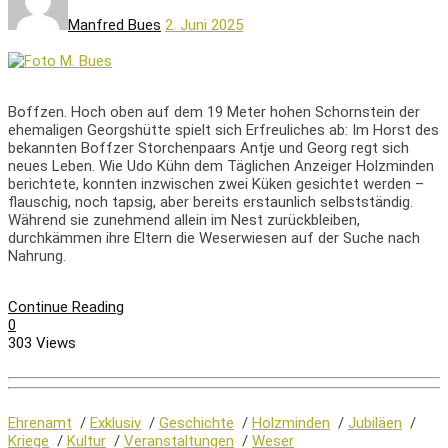
Manfred Bues
2. Juni 2025
Boffzen. Hoch oben auf dem 19 Meter hohen Schornstein der
ehemaligen Georgshütte spielt sich Erfreuliches ab: Im Horst des
bekannten Boffzer Storchenpaars Antje und Georg regt sich
neues Leben. Wie Udo Kühn dem Täglichen Anzeiger Holzminden
berichtete, konnten inzwischen zwei Küken gesichtet werden –
flauschig, noch tapsig, aber bereits erstaunlich selbstständig.
Während sie zunehmend allein im Nest zurückbleiben,
durchkämmen ihre Eltern die Weserwiesen auf der Suche nach
Nahrung.
Continue Reading
0
303 Views
Ehrenamt
/
Exklusiv
/
Geschichte
/
Holzminden
/
Jubiläen
/
Kriege
/
Kultur
/
Veranstaltungen
/
Weser