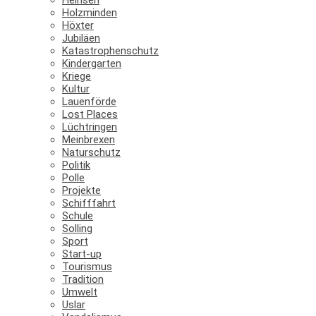
Holzminden
Höxter
Jubiläen
Katastrophenschutz
Kindergarten
Kriege
Kultur
Lauenförde
Lost Places
Lüchtringen
Meinbrexen
Naturschutz
Politik
Polle
Projekte
Schifffahrt
Schule
Solling
Sport
Start-up
Tourismus
Tradition
Umwelt
Uslar