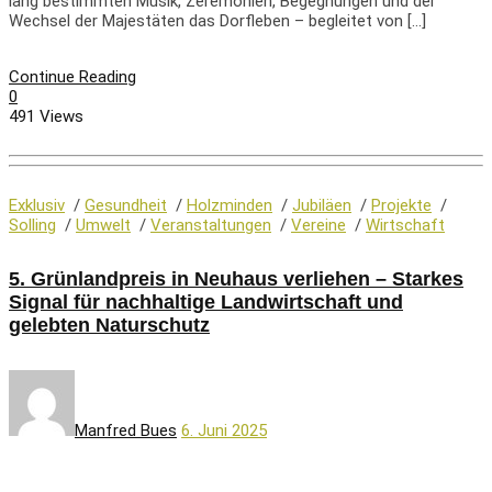
lang bestimmten Musik, Zeremonien, Begegnungen und der
Wechsel der Majestäten das Dorfleben – begleitet von […]
Continue Reading
0
491 Views
Exklusiv
/
Gesundheit
/
Holzminden
/
Jubiläen
/
Projekte
/
Solling
/
Umwelt
/
Veranstaltungen
/
Vereine
/
Wirtschaft
5. Grünlandpreis in Neuhaus verliehen – Starkes
Signal für nachhaltige Landwirtschaft und
gelebten Naturschutz
Manfred Bues
6. Juni 2025