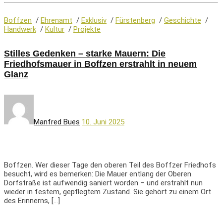
Boffzen
/
Ehrenamt
/
Exklusiv
/
Fürstenberg
/
Geschichte
/
Handwerk
/
Kultur
/
Projekte
Stilles Gedenken – starke Mauern: Die
Friedhofsmauer in Boffzen erstrahlt in neuem
Glanz
Manfred Bues
10. Juni 2025
Boffzen. Wer dieser Tage den oberen Teil des Boffzer Friedhofs
besucht, wird es bemerken: Die Mauer entlang der Oberen
Dorfstraße ist aufwendig saniert worden – und erstrahlt nun
wieder in festem, gepflegtem Zustand. Sie gehört zu einem Ort
des Erinnerns, […]