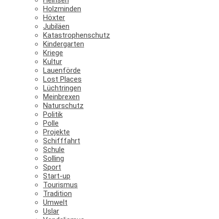
Holzminden
Höxter
Jubiläen
Katastrophenschutz
Kindergarten
Kriege
Kultur
Lauenförde
Lost Places
Lüchtringen
Meinbrexen
Naturschutz
Politik
Polle
Projekte
Schifffahrt
Schule
Solling
Sport
Start-up
Tourismus
Tradition
Umwelt
Uslar