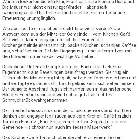
Wurzeln lockerten die Struktur, Frost sprengte kleinere Risse auf.
Die Mauer war nicht einsturzgefährdet – aber stark
sanierungsbedürftig. Der Zustand machte eine umfassende
Erneuerung unumgänglich.
Wie aber sollte ein solches Projekt finanziert werden? Die
Antwort kam aus der Mitte der Gemeinde – vom Kirchen-Café.
Seit vielen Jahren engagieren sich hier Frauen der
Kirchengemeinde ehrenamtlich, backen Kuchen, schenken Kaffee
aus, schaffen einen Ort der Begegnung – und unterstützen mit
den Erlösen immer wieder wichtige Vorhaben.
Dank dieser Unterstützung konnte die Fachfirma Liebenau
Fugentechnik aus Beverungen beauftragt werden. Sie trug ein
Teilstück der Mauer sorgfältig ab, setzte es fachgerecht neu auf
und verfugte es dauerhaft. Das Ergebnis kann sich sehen lassen:
Der sanierte Abschnitt fügt sich harmonisch in das historische
Bild des Friedhofs ein und wird schon jetzt als echtes
Schmuckstück wahrgenommen.
Der Friedhofsausschuss und der Ortskirchenvorstand Boffzen
danken den engagierten Frauen aus dem Kirchen-Café herzlich
für ihren Einsatz: „Euer Engagement ist ein Segen für unsere
Gemeinde – sichtbar nun auch im festen Mauerwerk.“
Das Kirchen-Café hat sich über die Jahre zu einem festen