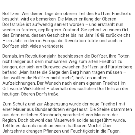
Boffzen. Wer dieser Tage den oberen Teil des Boffzer Friedhofs
besucht, wird es bemerken: Die Mauer entlang der Oberen
Dorfstraße ist aufwendig saniert worden – und erstrahlt nun
wieder in festem, gepflegtem Zustand. Sie gehört zu einem Ort
des Erinnerns, dessen Geschichte bis ins Jahr 1848 zurückreicht
– ein Jahr, in dem in Europa die Revolution tobte und auch in
Boffzen sich vieles veränderte.
Damals, im Revolutionsjahr, beschlossen die Boffzer, ihre Toten
nicht länger auf dem mühsamen Weg zum alten Friedhof zu
bringen, der sich am Burgweg zwischen Boffzen und Fürstenberg
befand. „Man hatte die Särge den Berg hinan tragen müssen –
das wollten die Boffzer nicht mehr“, heißt es in alten
Aufzeichnungen. Der Wunsch nach einem eigenen Friedhof im
Ort wurde Wirklichkeit – oberhalb des südlichen Dorfteils an der
heutigen Oberen Dorfstraße.
Zum Schutz und zur Abgrenzung wurde der neue Friedhof mit
einer Mauer aus Bundsandstein eingefasst. Die Steine stammten
aus dem örtlichen Steinbruch, verarbeitet von Maurern der
Region. Doch obwohl das Mauerwerk solide ausgeführt wurde,
fehlte es damals noch an einem haltbaren Mörtel. Über
Jahrzehnte drangen Pflanzen und Feuchtigkeit in die Fugen,