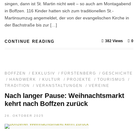
singen, dann ist St. Martin nicht weit – so auch am Montagabend
in Boffzen. 116 Kinder hatten sich zum traditionellen St.-
Martinsumzug angemeldet, der von der evangelischen Kirche in
der Bachstraße bis zur […]
382 Views
0
CONTINUE READING
BOFFZEN
/
EXKLUSIV
/
FÜRSTENBERG
/
GESCHICHTE
/
HANDWERK
/
KULTUR
/
PROJEKTE
/
TOURISMUS
/
TRADITION
/
VERANSTALTUNGEN
/
VEREINE
Nach langer Pause: Weihnachtsmarkt
kehrt nach Boffzen zurück
26. OKTOBER 2025