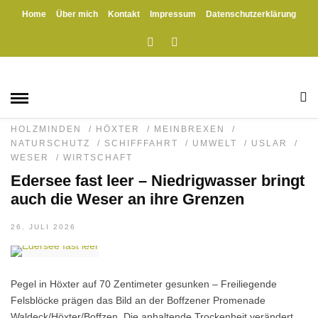
Home
Über mich
Kontakt
Impressum
Datenschutzerklärung
HOME
» BOFFZEN
Boffzen
BODENWERDER
/
BOFFZEN
/
EXKLUSIV
/
FÜRSTENBERG
/
GESCHICHTE
/
HEINSEN
/
HOLZMINDEN
/
HÖXTER
/
MEINBREXEN
/
NATURSCHUTZ
/
SCHIFFFAHRT
/
UMWELT
/
USLAR
/
WESER
/
WIRTSCHAFT
Edersee fast leer – Niedrigwasser bringt
auch die Weser an ihre Grenzen
26. JULI 2026
Pegel in Höxter auf 70 Zentimeter gesunken – Freiliegende
Felsblöcke prägen das Bild an der Boffzener Promenade
Waldeck/Höxter/Boffzen. Die anhaltende Trockenheit verändert