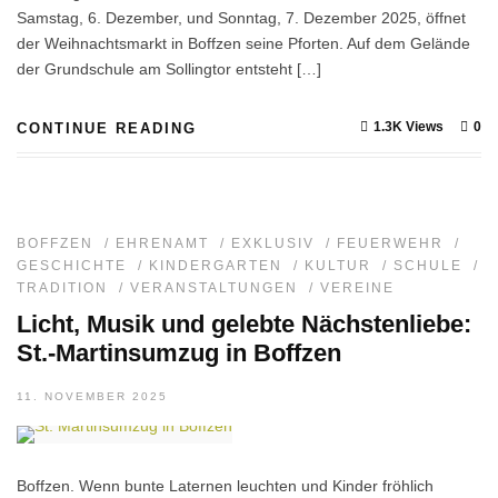
Samstag, 6. Dezember, und Sonntag, 7. Dezember 2025, öffnet
der Weihnachtsmarkt in Boffzen seine Pforten. Auf dem Gelände
der Grundschule am Sollingtor entsteht […]
1.3K Views
0
CONTINUE READING
BOFFZEN
/
EHRENAMT
/
EXKLUSIV
/
FEUERWEHR
/
GESCHICHTE
/
KINDERGARTEN
/
KULTUR
/
SCHULE
/
TRADITION
/
VERANSTALTUNGEN
/
VEREINE
Licht, Musik und gelebte Nächstenliebe:
St.-Martinsumzug in Boffzen
11. NOVEMBER 2025
Boffzen. Wenn bunte Laternen leuchten und Kinder fröhlich