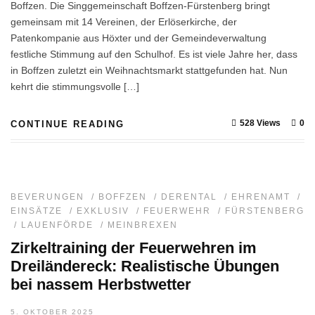
Boffzen. Die Singgemeinschaft Boffzen-Fürstenberg bringt
gemeinsam mit 14 Vereinen, der Erlöserkirche, der
Patenkompanie aus Höxter und der Gemeindeverwaltung
festliche Stimmung auf den Schulhof. Es ist viele Jahre her, dass
in Boffzen zuletzt ein Weihnachtsmarkt stattgefunden hat. Nun
kehrt die stimmungsvolle […]
528 Views
0
CONTINUE READING
BEVERUNGEN
/
BOFFZEN
/
DERENTAL
/
EHRENAMT
/
EINSÄTZE
/
EXKLUSIV
/
FEUERWEHR
/
FÜRSTENBERG
/
LAUENFÖRDE
/
MEINBREXEN
Zirkeltraining der Feuerwehren im
Dreiländereck: Realistische Übungen
bei nassem Herbstwetter
5. OKTOBER 2025