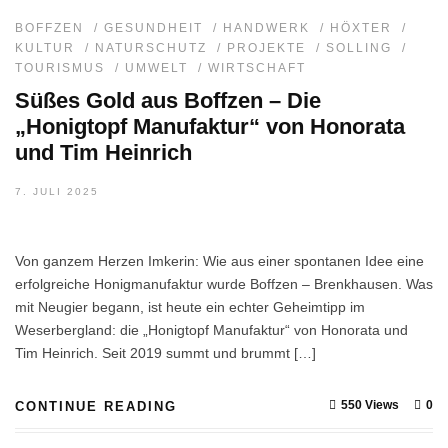
BOFFZEN
/
GESUNDHEIT
/
HANDWERK
/
HÖXTER
/
KULTUR
/
NATURSCHUTZ
/
PROJEKTE
/
SOLLING
/
TOURISMUS
/
UMWELT
/
WIRTSCHAFT
Süßes Gold aus Boffzen – Die
„Honigtopf Manufaktur“ von Honorata
und Tim Heinrich
7. JULI 2025
Von ganzem Herzen Imkerin: Wie aus einer spontanen Idee eine
erfolgreiche Honigmanufaktur wurde Boffzen – Brenkhausen. Was
mit Neugier begann, ist heute ein echter Geheimtipp im
Weserbergland: die „Honigtopf Manufaktur“ von Honorata und
Tim Heinrich. Seit 2019 summt und brummt […]
550 Views
0
CONTINUE READING