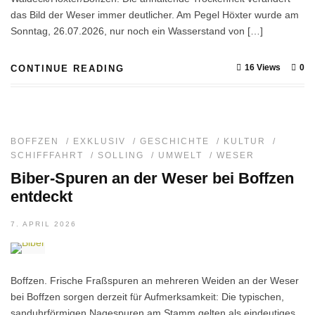
das Bild der Weser immer deutlicher. Am Pegel Höxter wurde am
Sonntag, 26.07.2026, nur noch ein Wasserstand von […]
16 Views
0
CONTINUE READING
BOFFZEN
/
EXKLUSIV
/
GESCHICHTE
/
KULTUR
/
SCHIFFFAHRT
/
SOLLING
/
UMWELT
/
WESER
Biber-Spuren an der Weser bei Boffzen
entdeckt
7. APRIL 2026
Boffzen. Frische Fraßspuren an mehreren Weiden an der Weser
bei Boffzen sorgen derzeit für Aufmerksamkeit: Die typischen,
sanduhrförmigen Nagespuren am Stamm gelten als eindeutiges