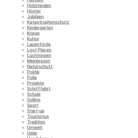
Holzminden
Höxter
Jubiläen
Katastrophenschutz
Kindergarten
Kriege
Kultur
Lauenförde
Lost Places
Lüchtringen
Meinbrexen
Naturschutz
Politik
Polle
Projekte
Schifffahrt
Schule
Solling
Sport
Start-up
Tourismus
Tradition
Umwelt
Uslar