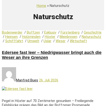
Home
» Naturschutz
Naturschutz
Bodenwerder
/
Boffzen
/
Exklusiv
/
Fürstenberg
/
Geschichte
/
Heinsen
/
Holzminden
/
Höxter
/
Meinbrexen
/
Naturschutz
/
Schifffahrt
/
Umwelt
/
Uslar
/
Weser
/
Wirtschaft
Edersee fast leer – Niedrigwasser bringt auch die
Weser an ihre Grenzen
Manfred Bues
26. Juli 2026
Pegel in Höxter auf 70 Zentimeter gesunken – Freiliegende
Felsblöcke prägen das Bild an der Boffzener Promenade