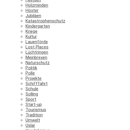
Holzminden
Höxter
Jubiläen
Katastrophenschutz
Kindergarten
Kriege
Kultur
Lauenförde
Lost Places
Lüchtringen
Meinbrexen
Naturschutz
Politik
Polle
Projekte
Schifffahrt
Schule
Solling
Sport
Start-up
Tourismus
Tradition
Umwelt
Uslar