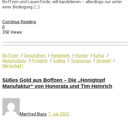
Boffzen und Lauenförde, will kandidieren – allerdings nur unter
einer Bedingung. […]
Continue Reading
0
350 Views
Boffzen
/
Gesundheit
/
Handwerk
/
Höxter
/
Kultur
/
Naturschutz
/
Projekte
/
Solling
/
Tourismus
/
Umwelt
/
Wirtschaft
Süßes Gold aus Boffzen – Die „Honigtopf
Manufaktur“ von Honorata und Tim Heinrich
Manfred Bues
7. Juli 2025