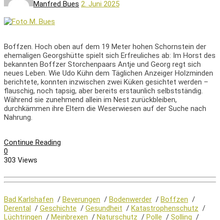
Manfred Bues
2. Juni 2025
Boffzen. Hoch oben auf dem 19 Meter hohen Schornstein der
ehemaligen Georgshütte spielt sich Erfreuliches ab: Im Horst des
bekannten Boffzer Storchenpaars Antje und Georg regt sich
neues Leben. Wie Udo Kühn dem Täglichen Anzeiger Holzminden
berichtete, konnten inzwischen zwei Küken gesichtet werden –
flauschig, noch tapsig, aber bereits erstaunlich selbstständig.
Während sie zunehmend allein im Nest zurückbleiben,
durchkämmen ihre Eltern die Weserwiesen auf der Suche nach
Nahrung.
Continue Reading
0
303 Views
Bad Karlshafen
/
Beverungen
/
Bodenwerder
/
Boffzen
/
Derental
/
Geschichte
/
Gesundheit
/
Katastrophenschutz
/
Lüchtringen
/
Meinbrexen
/
Naturschutz
/
Polle
/
Solling
/