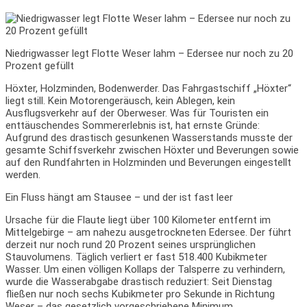
Niedrigwasser legt Flotte Weser lahm – Edersee nur noch zu 20
Prozent gefüllt
Höxter, Holzminden, Bodenwerder. Das Fahrgastschiff „Höxter“
liegt still. Kein Motorengeräusch, kein Ablegen, kein
Ausflugsverkehr auf der Oberweser. Was für Touristen ein
enttäuschendes Sommererlebnis ist, hat ernste Gründe:
Aufgrund des drastisch gesunkenen Wasserstands musste der
gesamte Schiffsverkehr zwischen Höxter und Beverungen sowie
auf den Rundfahrten in Holzminden und Beverungen eingestellt
werden.
Ein Fluss hängt am Stausee – und der ist fast leer
Ursache für die Flaute liegt über 100 Kilometer entfernt im
Mittelgebirge – am nahezu ausgetrockneten Edersee. Der führt
derzeit nur noch rund 20 Prozent seines ursprünglichen
Stauvolumens. Täglich verliert er fast 518.400 Kubikmeter
Wasser. Um einen völligen Kollaps der Talsperre zu verhindern,
wurde die Wasserabgabe drastisch reduziert: Seit Dienstag
fließen nur noch sechs Kubikmeter pro Sekunde in Richtung
Weser – das gesetzlich vorgeschriebene Minimum.