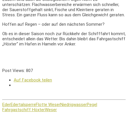
unterschätzen: Flachwasserbereiche erwärmen sich schneller,
der Sauerstoffgehalt sinkt, Fische und Kleintiere geraten in
Stress. Ein ganzer Fluss kann so aus dem Gleichgewicht geraten.
Hoffen auf Regen – oder auf den nächsten Sommer?
Ob es in dieser Saison noch zur Rückkehr der Schifffahrt kommt,
entscheidet allein das Wetter. Bis dahin bleibt das Fahrgastschiff
„Höxter“ im Hafen in Hameln vor Anker.
Post Views:
807
Auf Facebook teilen
Eder
Edertalsperre
Flotte Weser
Niedrigwasser
Pegel
Fahrgastschiff Höxter
Weser