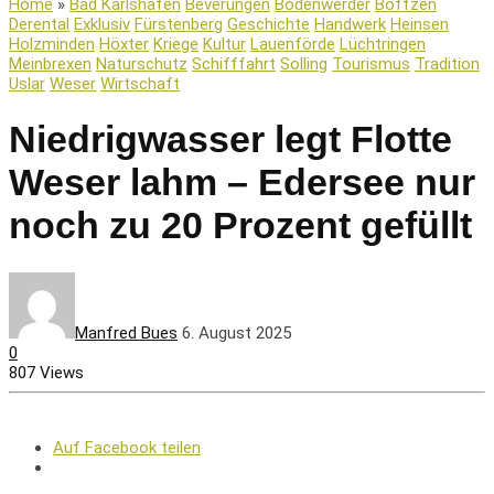
Home
»
Bad Karlshafen
Beverungen
Bodenwerder
Boffzen
Derental
Exklusiv
Fürstenberg
Geschichte
Handwerk
Heinsen
Holzminden
Höxter
Kriege
Kultur
Lauenförde
Lüchtringen
Meinbrexen
Naturschutz
Schifffahrt
Solling
Tourismus
Tradition
Uslar
Weser
Wirtschaft
Niedrigwasser legt Flotte
Weser lahm – Edersee nur
noch zu 20 Prozent gefüllt
Manfred Bues
6. August 2025
0
807 Views
Auf Facebook teilen