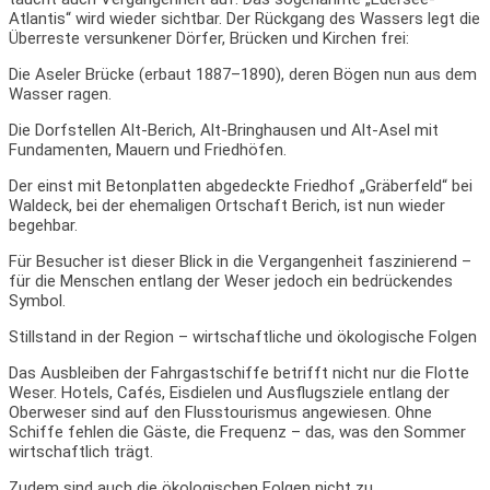
Atlantis“ wird wieder sichtbar. Der Rückgang des Wassers legt die
Überreste versunkener Dörfer, Brücken und Kirchen frei:
Die Aseler Brücke (erbaut 1887–1890), deren Bögen nun aus dem
Wasser ragen.
Die Dorfstellen Alt-Berich, Alt-Bringhausen und Alt-Asel mit
Fundamenten, Mauern und Friedhöfen.
Der einst mit Betonplatten abgedeckte Friedhof „Gräberfeld“ bei
Waldeck, bei der ehemaligen Ortschaft Berich, ist nun wieder
begehbar.
Für Besucher ist dieser Blick in die Vergangenheit faszinierend –
für die Menschen entlang der Weser jedoch ein bedrückendes
Symbol.
Stillstand in der Region – wirtschaftliche und ökologische Folgen
Das Ausbleiben der Fahrgastschiffe betrifft nicht nur die Flotte
Weser. Hotels, Cafés, Eisdielen und Ausflugsziele entlang der
Oberweser sind auf den Flusstourismus angewiesen. Ohne
Schiffe fehlen die Gäste, die Frequenz – das, was den Sommer
wirtschaftlich trägt.
Zudem sind auch die ökologischen Folgen nicht zu