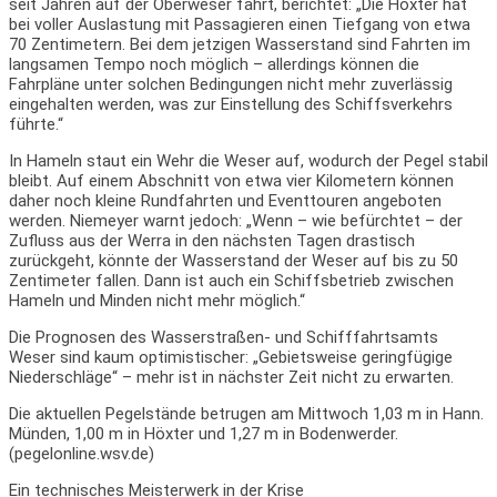
seit Jahren auf der Oberweser fährt, berichtet: „Die Höxter hat
bei voller Auslastung mit Passagieren einen Tiefgang von etwa
70 Zentimetern. Bei dem jetzigen Wasserstand sind Fahrten im
langsamen Tempo noch möglich – allerdings können die
Fahrpläne unter solchen Bedingungen nicht mehr zuverlässig
eingehalten werden, was zur Einstellung des Schiffsverkehrs
führte.“
In Hameln staut ein Wehr die Weser auf, wodurch der Pegel stabil
bleibt. Auf einem Abschnitt von etwa vier Kilometern können
daher noch kleine Rundfahrten und Eventtouren angeboten
werden. Niemeyer warnt jedoch: „Wenn – wie befürchtet – der
Zufluss aus der Werra in den nächsten Tagen drastisch
zurückgeht, könnte der Wasserstand der Weser auf bis zu 50
Zentimeter fallen. Dann ist auch ein Schiffsbetrieb zwischen
Hameln und Minden nicht mehr möglich.“
Die Prognosen des Wasserstraßen- und Schifffahrtsamts
Weser sind kaum optimistischer: „Gebietsweise geringfügige
Niederschläge“ – mehr ist in nächster Zeit nicht zu erwarten.
Die aktuellen Pegelstände betrugen am Mittwoch 1,03 m in Hann.
Münden, 1,00 m in Höxter und 1,27 m in Bodenwerder.
(pegelonline.wsv.de)
Ein technisches Meisterwerk in der Krise