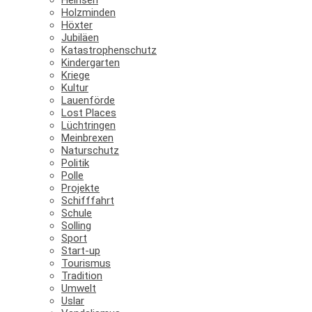
Holzminden
Höxter
Jubiläen
Katastrophenschutz
Kindergarten
Kriege
Kultur
Lauenförde
Lost Places
Lüchtringen
Meinbrexen
Naturschutz
Politik
Polle
Projekte
Schifffahrt
Schule
Solling
Sport
Start-up
Tourismus
Tradition
Umwelt
Uslar