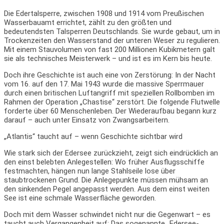
Die Edertalsperre, zwischen 1908 und 1914 vom Preußischen
Wasserbauamt errichtet, zählt zu den größten und
bedeutendsten Talsperren Deutschlands. Sie wurde gebaut, um in
Trockenzeiten den Wasserstand der unteren Weser zu regulieren.
Mit einem Stauvolumen von fast 200 Millionen Kubikmetern galt
sie als technisches Meisterwerk – und ist es im Kern bis heute.
Doch ihre Geschichte ist auch eine von Zerstörung: In der Nacht
vom 16. auf den 17. Mai 1943 wurde die massive Sperrmauer
durch einen britischen Luftangriff mit speziellen Rollbomben im
Rahmen der Operation „Chastise“ zerstört. Die folgende Flutwelle
forderte über 60 Menschenleben. Der Wiederaufbau begann kurz
darauf – auch unter Einsatz von Zwangsarbeitern.
„Atlantis“ taucht auf – wenn Geschichte sichtbar wird
Wie stark sich der Edersee zurückzieht, zeigt sich eindrücklich an
den einst belebten Anlegestellen: Wo früher Ausflugsschiffe
festmachten, hängen nun lange Stahlseile lose über
staubtrockenen Grund. Die Anlegepunkte müssen mühsam an
den sinkenden Pegel angepasst werden. Aus dem einst weiten
See ist eine schmale Wasserfläche geworden.
Doch mit dem Wasser schwindet nicht nur die Gegenwart – es
taucht auch Vergangenheit auf: Das sogenannte „Edersee-