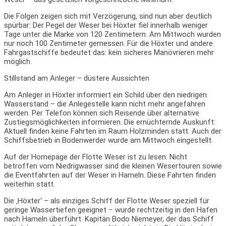
Die Folgen zeigen sich mit Verzögerung, sind nun aber deutlich
spürbar: Der Pegel der Weser bei Höxter fiel innerhalb weniger
Tage unter die Marke von 120 Zentimetern. Am Mittwoch wurden
nur noch 100 Zentimeter gemessen. Für die Höxter und andere
Fahrgastschiffe bedeutet das: kein sicheres Manövrieren mehr
möglich.
Stillstand am Anleger – düstere Aussichten
Am Anleger in Höxter informiert ein Schild über den niedrigen
Wasserstand – die Anlegestelle kann nicht mehr angefahren
werden. Per Telefon können sich Reisende über alternative
Zustiegsmöglichkeiten informieren. Die ernüchternde Auskunft:
Aktuell finden keine Fahrten im Raum Holzminden statt. Auch der
Schiffsbetrieb in Bodenwerder wurde am Mittwoch eingestellt.
Auf der Homepage der Flotte Weser ist zu lesen: Nicht
betroffen vom Niedrigwasser sind die kleinen Wesertouren sowie
die Eventfahrten auf der Weser in Hameln. Diese Fahrten finden
weiterhin statt.
Die ‚Höxter‘ – als einziges Schiff der Flotte Weser speziell für
geringe Wassertiefen geeignet – wurde rechtzeitig in den Hafen
nach Hameln überführt. Kapitän Bodo Niemeyer, der das Schiff