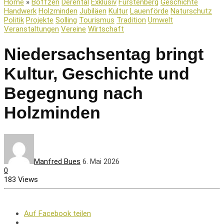
Home
»
Boffzen
Derental
Exklusiv
Fürstenberg
Geschichte
Handwerk
Holzminden
Jubiläen
Kultur
Lauenförde
Naturschutz
Politik
Projekte
Solling
Tourismus
Tradition
Umwelt
Veranstaltungen
Vereine
Wirtschaft
Niedersachsentag bringt
Kultur, Geschichte und
Begegnung nach
Holzminden
Manfred Bues
6. Mai 2026
0
183 Views
Auf Facebook teilen