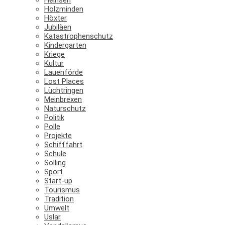
Holzminden
Höxter
Jubiläen
Katastrophenschutz
Kindergarten
Kriege
Kultur
Lauenförde
Lost Places
Lüchtringen
Meinbrexen
Naturschutz
Politik
Polle
Projekte
Schifffahrt
Schule
Solling
Sport
Start-up
Tourismus
Tradition
Umwelt
Uslar