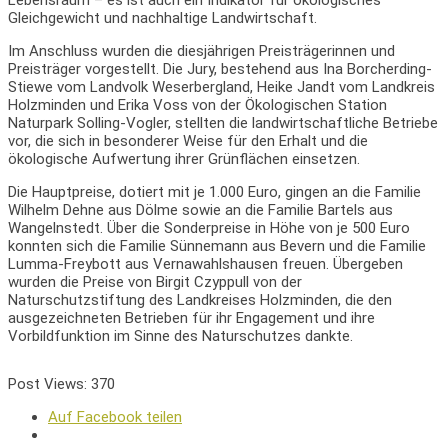
Lebensraum – es ist auch ein Indikator für ökologisches
Gleichgewicht und nachhaltige Landwirtschaft.
Im Anschluss wurden die diesjährigen Preisträgerinnen und
Preisträger vorgestellt. Die Jury, bestehend aus Ina Borcherding-
Stiewe vom Landvolk Weserbergland, Heike Jandt vom Landkreis
Holzminden und Erika Voss von der Ökologischen Station
Naturpark Solling-Vogler, stellten die landwirtschaftliche Betriebe
vor, die sich in besonderer Weise für den Erhalt und die
ökologische Aufwertung ihrer Grünflächen einsetzen.
Die Hauptpreise, dotiert mit je 1.000 Euro, gingen an die Familie
Wilhelm Dehne aus Dölme sowie an die Familie Bartels aus
Wangelnstedt. Über die Sonderpreise in Höhe von je 500 Euro
konnten sich die Familie Sünnemann aus Bevern und die Familie
Lumma-Freybott aus Vernawahlshausen freuen. Übergeben
wurden die Preise von Birgit Czyppull von der
Naturschutzstiftung des Landkreises Holzminden, die den
ausgezeichneten Betrieben für ihr Engagement und ihre
Vorbildfunktion im Sinne des Naturschutzes dankte.
Post Views:
370
Auf Facebook teilen