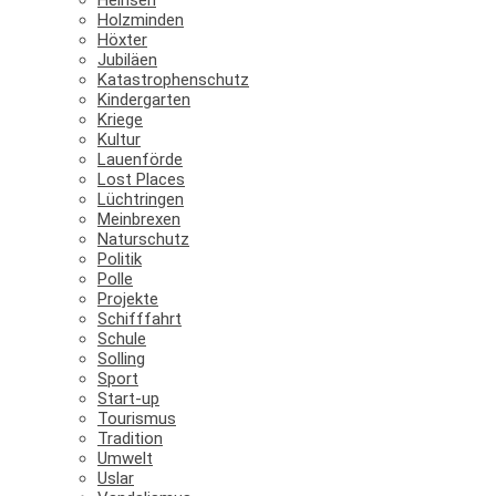
Holzminden
Höxter
Jubiläen
Katastrophenschutz
Kindergarten
Kriege
Kultur
Lauenförde
Lost Places
Lüchtringen
Meinbrexen
Naturschutz
Politik
Polle
Projekte
Schifffahrt
Schule
Solling
Sport
Start-up
Tourismus
Tradition
Umwelt
Uslar