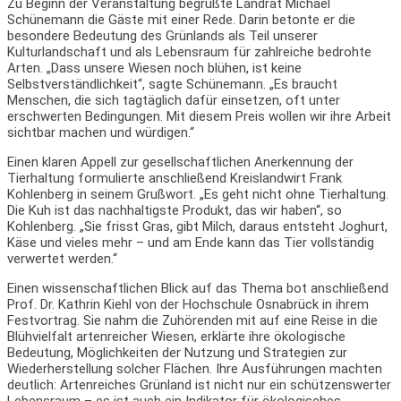
Zu Beginn der Veranstaltung begrüßte Landrat Michael
Schünemann die Gäste mit einer Rede. Darin betonte er die
besondere Bedeutung des Grünlands als Teil unserer
Kulturlandschaft und als Lebensraum für zahlreiche bedrohte
Arten. „Dass unsere Wiesen noch blühen, ist keine
Selbstverständlichkeit“, sagte Schünemann. „Es braucht
Menschen, die sich tagtäglich dafür einsetzen, oft unter
erschwerten Bedingungen. Mit diesem Preis wollen wir ihre Arbeit
sichtbar machen und würdigen.“
Einen klaren Appell zur gesellschaftlichen Anerkennung der
Tierhaltung formulierte anschließend Kreislandwirt Frank
Kohlenberg in seinem Grußwort. „Es geht nicht ohne Tierhaltung.
Die Kuh ist das nachhaltigste Produkt, das wir haben“, so
Kohlenberg. „Sie frisst Gras, gibt Milch, daraus entsteht Joghurt,
Käse und vieles mehr – und am Ende kann das Tier vollständig
verwertet werden.“
Einen wissenschaftlichen Blick auf das Thema bot anschließend
Prof. Dr. Kathrin Kiehl von der Hochschule Osnabrück in ihrem
Festvortrag. Sie nahm die Zuhörenden mit auf eine Reise in die
Blühvielfalt artenreicher Wiesen, erklärte ihre ökologische
Bedeutung, Möglichkeiten der Nutzung und Strategien zur
Wiederherstellung solcher Flächen. Ihre Ausführungen machten
deutlich: Artenreiches Grünland ist nicht nur ein schützenswerter