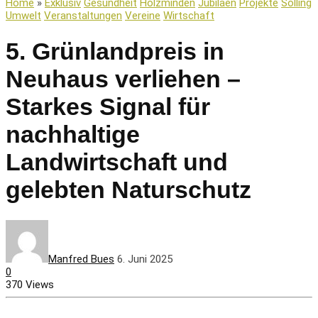
Home
»
Exklusiv
Gesundheit
Holzminden
Jubiläen
Projekte
Solling
Umwelt
Veranstaltungen
Vereine
Wirtschaft
5. Grünlandpreis in
Neuhaus verliehen –
Starkes Signal für
nachhaltige
Landwirtschaft und
gelebten Naturschutz
Manfred Bues
6. Juni 2025
0
370 Views