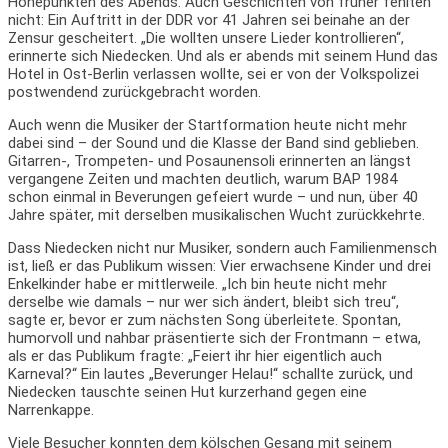
Höhepunkten des Abends. Auch Geschichten von früher fehlten
nicht: Ein Auftritt in der DDR vor 41 Jahren sei beinahe an der
Zensur gescheitert. „Die wollten unsere Lieder kontrollieren“,
erinnerte sich Niedecken. Und als er abends mit seinem Hund das
Hotel in Ost-Berlin verlassen wollte, sei er von der Volkspolizei
postwendend zurückgebracht worden.
Auch wenn die Musiker der Startformation heute nicht mehr
dabei sind – der Sound und die Klasse der Band sind geblieben.
Gitarren-, Trompeten- und Posaunensoli erinnerten an längst
vergangene Zeiten und machten deutlich, warum BAP 1984
schon einmal in Beverungen gefeiert wurde – und nun, über 40
Jahre später, mit derselben musikalischen Wucht zurückkehrte.
Dass Niedecken nicht nur Musiker, sondern auch Familienmensch
ist, ließ er das Publikum wissen: Vier erwachsene Kinder und drei
Enkelkinder habe er mittlerweile. „Ich bin heute nicht mehr
derselbe wie damals – nur wer sich ändert, bleibt sich treu“,
sagte er, bevor er zum nächsten Song überleitete. Spontan,
humorvoll und nahbar präsentierte sich der Frontmann – etwa,
als er das Publikum fragte: „Feiert ihr hier eigentlich auch
Karneval?“ Ein lautes „Beverunger Helau!“ schallte zurück, und
Niedecken tauschte seinen Hut kurzerhand gegen eine
Narrenkappe.
Viele Besucher konnten dem kölschen Gesang mit seinem