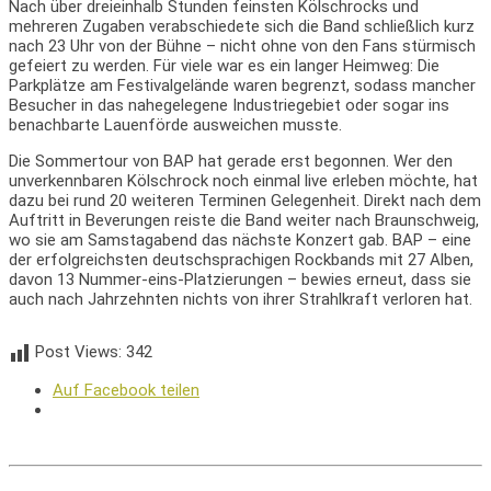
Nach über dreieinhalb Stunden feinsten Kölschrocks und
mehreren Zugaben verabschiedete sich die Band schließlich kurz
nach 23 Uhr von der Bühne – nicht ohne von den Fans stürmisch
gefeiert zu werden. Für viele war es ein langer Heimweg: Die
Parkplätze am Festivalgelände waren begrenzt, sodass mancher
Besucher in das nahegelegene Industriegebiet oder sogar ins
benachbarte Lauenförde ausweichen musste.
Die Sommertour von BAP hat gerade erst begonnen. Wer den
unverkennbaren Kölschrock noch einmal live erleben möchte, hat
dazu bei rund 20 weiteren Terminen Gelegenheit. Direkt nach dem
Auftritt in Beverungen reiste die Band weiter nach Braunschweig,
wo sie am Samstagabend das nächste Konzert gab. BAP – eine
der erfolgreichsten deutschsprachigen Rockbands mit 27 Alben,
davon 13 Nummer-eins-Platzierungen – bewies erneut, dass sie
auch nach Jahrzehnten nichts von ihrer Strahlkraft verloren hat.
Post Views:
342
Auf Facebook teilen