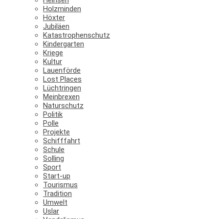
Holzminden
Höxter
Jubiläen
Katastrophenschutz
Kindergarten
Kriege
Kultur
Lauenförde
Lost Places
Lüchtringen
Meinbrexen
Naturschutz
Politik
Polle
Projekte
Schifffahrt
Schule
Solling
Sport
Start-up
Tourismus
Tradition
Umwelt
Uslar