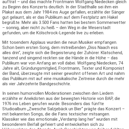
auftrat – und das machte Frontmann Wolfgang Niedecken gleich
zu Beginn des Konzerts deutlich. In der Stadthalle sei ihm ein
Plakat aus dem Jahr 1984 ins Auge gefallen, erzählte der Sänger
gut gelaunt, als er das Publikum auf dem Festplatz am Hakel
begrüßte. Mehr als 3.500 Fans hatten bei bestem Sommerwetter
– sonnig, aber nicht zu heiß – den Weg in die Weserstadt
gefunden, um die Kölschrock-Legende live zu erleben.
Mit tosendem Applaus wurden die neun Musiker empfangen.
Schon beim ersten Song, dem mitreißenden „Diss Naach ess
alles drin“, zeigte sich die Begeisterung der Zuhörer. Klatschend,
tanzend und singend reckten sie die Hände in die Höhe – das
Publikum war von Anfang an voll dabei. Wolfgang Niedecken, 74
Jahre alt, Gründungsmitglied, Frontmann, Texter und Komponist
der Band, überzeugte mit seiner gewohnt offenen Art und nahm
das Publikum mit auf eine musikalische Zeitreise durch die mehr
als vier Jahrzehnte Bandgeschichte.
In seinen humorvollen Moderationen zwischen den Liedern
erzählte er Anekdoten aus der bewegten Historie von BAP, die
1976 ins Leben gerufen wurde. Besonders das fünfte
Studioalbum „Zwesche Salzjebäck un Bier“ prägte das Konzert –
mit bekannten Songs, die die Fans textsicher mitsangen.
Klassiker wie das emotionale „Verdamp lang her“ wurden mit
besonderem Beifall gefeiert und entwickelten sich zu