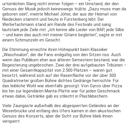
urtümlichen Slang nicht immer folgen – ein Umstand, der den
Genuss der Musik jedoch keineswegs trübte. „Dazu muss man da
geboren sein“, meinte Michael Jöher, der aus der Heimat von
Niedecken stammt und heute in Fürstenberg lebt. Der
Werbefachmann stand am Rande des Festivals und sang
lautstark jede Zeile mit. „Ich kenne alle Lieder von BAP, jede Silbe
– und kann das auch mit meiner Gitarre begleiten“, sagte er mit
einem Schmunzeln im Gesicht.
Die Stimmung erreichte ihren Höhepunkt beim Klassiker
„Waschsalon“, der die Fans endgültig von den Sitzen riss. Auch
wenn das Publikum eher aus älteren Semestern bestand, war die
Begeisterung ungebrochen. Zwei der drei aufgebauten Tribünen –
mit einer Gesamtkapazität von 2.500 Plätzen – waren gut
besetzt, während sich auf der Rasenfläche vor der über 300
Quadratmeter großen Bühne dichtes Gedränge herrschte. Für
das leibliche Wohl war ebenfalls gesorgt: Von Gyros über Pizza
bis hin zur legendären Manta-Platte war für jeden Geschmack
etwas dabei, Getränke gab es stilecht in Plastikbechern.
Viele Zaungäste außerhalb des abgesperrten Geländes an der
Weserbrücke und entlang des Ufers kamen in den akustischen
Genuss des Konzerts, aber die Sicht zur Bühne blieb ihnen
versperrt.