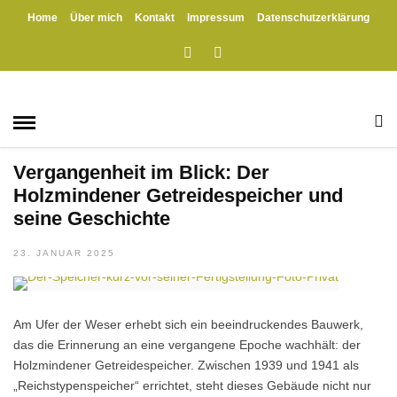
Home
Über mich
Kontakt
Impressum
Datenschutzerklärung
HOME
» BIRGIT FRANZ
Birgit Franz
GESCHICHTE
/
HANDWERK
/
HOLZMINDEN
/
KRIEGE
/
POLITIK
/
WESER
/
WIRTSCHAFT
Vergangenheit im Blick: Der
Holzmindener Getreidespeicher und
seine Geschichte
23. JANUAR 2025
Am Ufer der Weser erhebt sich ein beeindruckendes Bauwerk,
das die Erinnerung an eine vergangene Epoche wachhält: der
Holzmindener Getreidespeicher. Zwischen 1939 und 1941 als
„Reichstypenspeicher“ errichtet, steht dieses Gebäude nicht nur