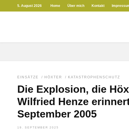
5. August 2026
Home
Über mich
Kontakt
Impressu
EINSÄTZE
/
HÖXTER
/
KATASTROPHENSCHUTZ
Die Explosion, die Höx
Wilfried Henze erinner
September 2005
19. SEPTEMBER 2025