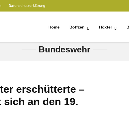
m
Datenschutzerklärung
Home
Boffzen
Höxter
B
HOME
» BUNDESWEHR
Bundeswehr
ter erschütterte –
t sich an den 19.