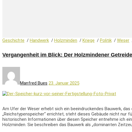
Geschichte
/
Handwerk
/
Holzminden
/
Kriege
/
Politik
/
Weser
Vergangenheit im Blick: Der Holzmindener Getreid
Manfred Bues
23. Januar 2025
Am Ufer der Weser erhebt sich ein beeindruckendes Bauwerk, das 
„Reichstypenspeicher“ errichtet, steht dieses Gebäude nicht nur fü
historischen Informationen über diesen Speicher entnehme ich e
Holzminden. Sie beschreiben das Bauwerk als „dominanten Zeitzeug