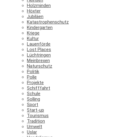
Holzminden
Höxter
Jubiläen
Katastrophenschutz
Kindergarten
Kriege
Kultur
Lauenförde
Lost Places
Lüchtringen
Meinbrexen
Naturschutz
Politik
Polle
Projekte
Schifffahrt
Schule
Solling
Sport
Start-up
Tourismus
Tradition
Umwelt
Uslar