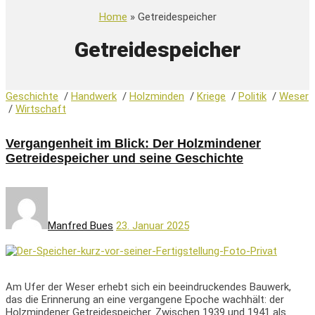
Home
» Getreidespeicher
Getreidespeicher
Geschichte
/
Handwerk
/
Holzminden
/
Kriege
/
Politik
/
Weser
/
Wirtschaft
Vergangenheit im Blick: Der Holzmindener
Getreidespeicher und seine Geschichte
Manfred Bues
23. Januar 2025
Am Ufer der Weser erhebt sich ein beeindruckendes Bauwerk,
das die Erinnerung an eine vergangene Epoche wachhält: der
Holzmindener Getreidespeicher. Zwischen 1939 und 1941 als