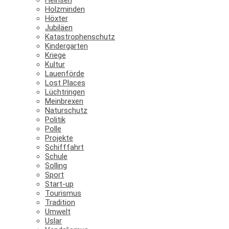
Holzminden
Höxter
Jubiläen
Katastrophenschutz
Kindergarten
Kriege
Kultur
Lauenförde
Lost Places
Lüchtringen
Meinbrexen
Naturschutz
Politik
Polle
Projekte
Schifffahrt
Schule
Solling
Sport
Start-up
Tourismus
Tradition
Umwelt
Uslar