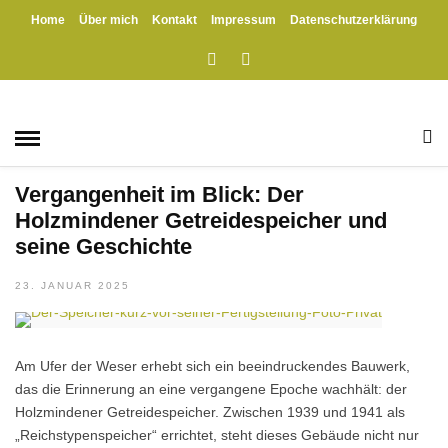
Home
Über mich
Kontakt
Impressum
Datenschutzerklärung
HOME
» HAFENBAHN
Hafenbahn
GESCHICHTE
/
HANDWERK
/
HOLZMINDEN
/
KRIEGE
/
POLITIK
/
WESER
/
WIRTSCHAFT
Vergangenheit im Blick: Der
Holzmindener Getreidespeicher und
seine Geschichte
23. JANUAR 2025
Am Ufer der Weser erhebt sich ein beeindruckendes Bauwerk,
das die Erinnerung an eine vergangene Epoche wachhält: der
Holzmindener Getreidespeicher. Zwischen 1939 und 1941 als
„Reichstypenspeicher“ errichtet, steht dieses Gebäude nicht nur