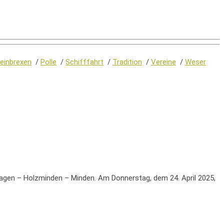
einbrexen
/
Polle
/
Schifffahrt
/
Tradition
/
Vereine
/
Weser
hagen – Holzminden – Minden. Am Donnerstag, dem 24. April 2025,