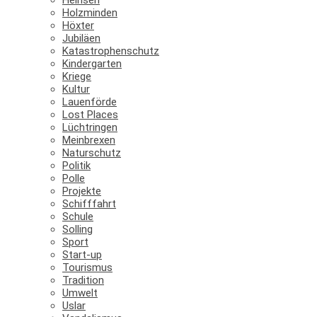
Holzminden
Höxter
Jubiläen
Katastrophenschutz
Kindergarten
Kriege
Kultur
Lauenförde
Lost Places
Lüchtringen
Meinbrexen
Naturschutz
Politik
Polle
Projekte
Schifffahrt
Schule
Solling
Sport
Start-up
Tourismus
Tradition
Umwelt
Uslar