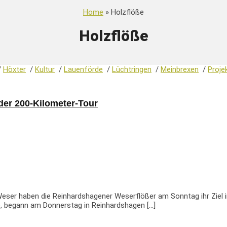
Home
» Holzflöße
Holzflöße
/
Höxter
/
Kultur
/
Lauenförde
/
Lüchtringen
/
Meinbrexen
/
Proje
der 200-Kilometer-Tour
eser haben die Reinhardshagener Weserflößer am Sonntag ihr Ziel in
, begann am Donnerstag in Reinhardshagen […]