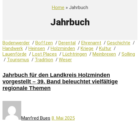
Home
» Jahrbuch
Jahrbuch
Bodenwerder
/
Boffzen
/
Derental
/
Ehrenamt
/
Geschichte
/
Handwerk
/
Heinsen
/
Holzminden
/
Kriege
/
Kultur
/
Lauenförde
/
Lost Places
/
Lüchtringen
/
Meinbrexen
/
Solling
/
Tourismus
/
Tradition
/
Weser
Jahrbuch für den Landkreis Holzminden
vorgestellt – 39. Band beleuchtet vielfältige
regionale Themen
Manfred Bues
8. Mai 2025