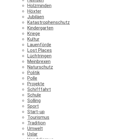
Holzminden
Höxter
Jubiläen
Katastrophenschutz
Kindergarten
Kriege
Kultur
Lauenförde
Lost Places
Lüchtringen
Meinbrexen
Naturschutz
Politik
Polle
Projekte
Schifffahrt
Schule
Solling
Sport
Start-up
Tourismus
Tradition
Umwelt
Uslar