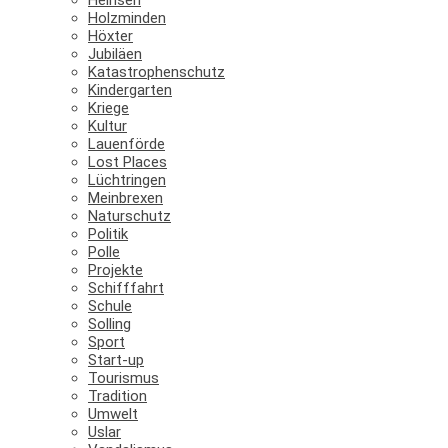
Holzminden
Höxter
Jubiläen
Katastrophenschutz
Kindergarten
Kriege
Kultur
Lauenförde
Lost Places
Lüchtringen
Meinbrexen
Naturschutz
Politik
Polle
Projekte
Schifffahrt
Schule
Solling
Sport
Start-up
Tourismus
Tradition
Umwelt
Uslar