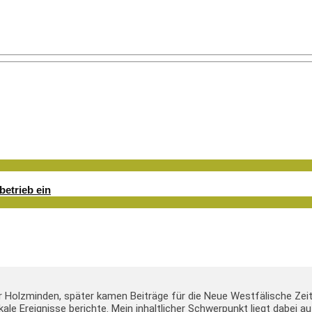
betrieb ein
er Holzminden, später kamen Beiträge für die Neue Westfälische Zei
lokale Ereignisse berichte. Mein inhaltlicher Schwerpunkt liegt dabei