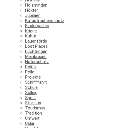
Holzminden
Höxter
Jubiläen
Katastrophenschutz
Kindergarten
Kriege
Kultur
Lauenförde
Lost Places
Lüchtringen
Meinbrexen
Naturschutz
Politik
Polle
Projekte
Schifffahrt
Schule
Solling
Sport
Start-up
Tourismus
Tradition
Umwelt
Uslar