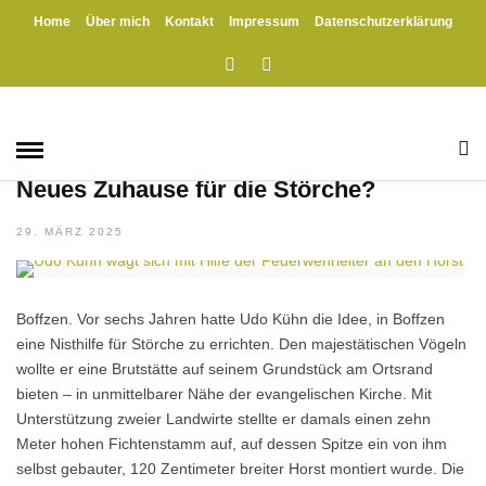
Home
Über mich
Kontakt
Impressum
Datenschutzerklärung
HOME
» MICHAEL BUCHWALD
Michael Buchwald
BOFFZEN
/
HANDWERK
/
HÖXTER
/
PROJEKTE
Neues Zuhause für die Störche?
29. MÄRZ 2025
Boffzen. Vor sechs Jahren hatte Udo Kühn die Idee, in Boffzen
eine Nisthilfe für Störche zu errichten. Den majestätischen Vögeln
wollte er eine Brutstätte auf seinem Grundstück am Ortsrand
bieten – in unmittelbarer Nähe der evangelischen Kirche. Mit
Unterstützung zweier Landwirte stellte er damals einen zehn
Meter hohen Fichtenstamm auf, auf dessen Spitze ein von ihm
selbst gebauter, 120 Zentimeter breiter Horst montiert wurde. Die