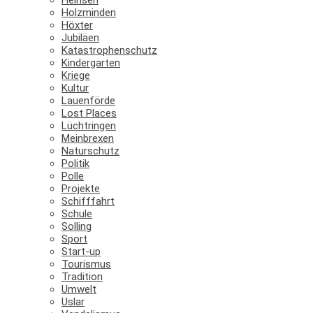
Holzminden
Höxter
Jubiläen
Katastrophenschutz
Kindergarten
Kriege
Kultur
Lauenförde
Lost Places
Lüchtringen
Meinbrexen
Naturschutz
Politik
Polle
Projekte
Schifffahrt
Schule
Solling
Sport
Start-up
Tourismus
Tradition
Umwelt
Uslar