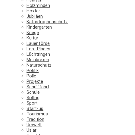
Holzminden
Höxter
Jubiläen
Katastrophenschutz
Kindergarten
Kriege
Kultur
Lauenförde
Lost Places
Lüchtringen
Meinbrexen
Naturschutz
Politik
Polle
Projekte
Schifffahrt
Schule
Solling
Sport
Start-up
Tourismus
Tradition
Umwelt
Uslar