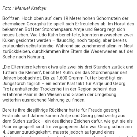
Foto : Manuel Krafcyk
Boffzen. Hoch oben auf dem 19 Meter hohen Schornstein der
ehemaligen Georgshütte spielt sich Erfreuliches ab: Im Horst des
bekannten Boffzer Storchenpaars Antje und Georg regt sich
neues Leben. Wie Udo Kühn berichtete, konnten inzwischen zwei
Küken gesichtet werden – flauschig, noch tapsig, aber bereits
erstaunlich selbstständig. Während sie zunehmend allein im Nest
zurückbleiben, durchkämmen ihre Eltern die Weserwiesen auf der
Suche nach Nahrung.
„Die Elterntiere kehren etwa alle zwei bis drei Stunden zurück und
füttern die Kleinen“, berichtet Kühn, der das Storchenpaar seit
Jahren beobachtet. Bis zu 1.600 Gramm Futter benötigt ein
Jungstorch täglich – ein echter Kraftakt für Antje und Georg.
Trotz anhaltender Trockenheit in der Region scheint das
erfahrene Paar in den Wiesen und Gräben der Umgebung
weiterhin ausreichend Nahrung zu finden.
Bereits ihre diesjährige Rückkehr hatte für Freude gesorgt:
Erstmals seit Jahren kamen Antje und Georg gleichzeitig aus
dem Süden zurück – ein deutliches Zeichen dafür, wie gut sie als
Paar eingespielt sind. Im vergangenen Jahr war Georg schon am
4. Januar zurückgekehrt, musste jedoch aufgrund eines