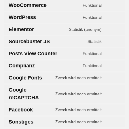
WooCommerce
Funktional
Consent
to
WordPress
Funktional
service
Consent
woocommer
to
Elementor
Statistik (anonym)
service
Consent
wordpress
to
Sourcebuster JS
Statistik
service
Consent
elementor
to
Posts View Counter
Funktional
service
Consent
sourcebuste
to
Complianz
Funktional
js
service
Consent
posts-
to
Google Fonts
Zweck wird noch ermittelt
view-
service
Consent
counter
complianz
to
Google
service
Zweck wird noch ermittelt
Consent
reCAPTCHA
google-
to
fonts
service
Facebook
Zweck wird noch ermittelt
Consent
google-
to
recaptcha
Sonstiges
Zweck wird noch ermittelt
service
Consent