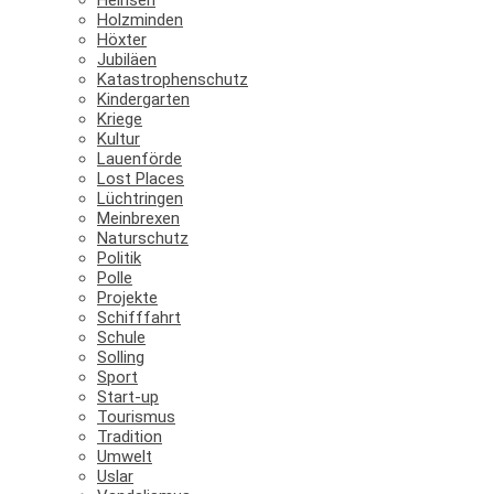
Holzminden
Höxter
Jubiläen
Katastrophenschutz
Kindergarten
Kriege
Kultur
Lauenförde
Lost Places
Lüchtringen
Meinbrexen
Naturschutz
Politik
Polle
Projekte
Schifffahrt
Schule
Solling
Sport
Start-up
Tourismus
Tradition
Umwelt
Uslar