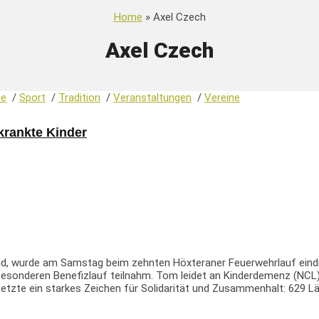
Home
» Axel Czech
Axel Czech
te
/
Sport
/
Tradition
/
Veranstaltungen
/
Vereine
krankte Kinder
tand, wurde am Samstag beim zehnten Höxteraner Feuerwehrlauf eindr
onderen Benefizlauf teilnahm. Tom leidet an Kinderdemenz (NCL) und
etzte ein starkes Zeichen für Solidarität und Zusammenhalt: 629 Lä