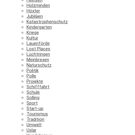
Holzminden
Höxter
Jubiläen
Katastrophenschutz
Kindergarten
Kriege
Kultur
Lauenförde
Lost Places
Lüchtringen
Meinbrexen
Naturschutz
Politik
Polle
Projekte
Schifffahrt
Schule
Solling
Sport
Start-up
Tourismus
Tradition
Umwelt
Uslar