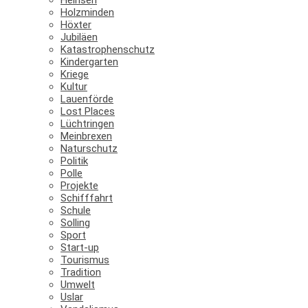
Holzminden
Höxter
Jubiläen
Katastrophenschutz
Kindergarten
Kriege
Kultur
Lauenförde
Lost Places
Lüchtringen
Meinbrexen
Naturschutz
Politik
Polle
Projekte
Schifffahrt
Schule
Solling
Sport
Start-up
Tourismus
Tradition
Umwelt
Uslar