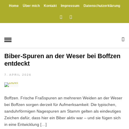
Home
Über mich
Kontakt
Impressum
Datenschutzerklärung
HOME
» BOFFZER BUDE
Boffzer Bude
BOFFZEN
/
EXKLUSIV
/
GESCHICHTE
/
KULTUR
/
SCHIFFFAHRT
/
SOLLING
/
UMWELT
/
WESER
Biber-Spuren an der Weser bei Boffzen
entdeckt
7. APRIL 2026
Boffzen. Frische Fraßspuren an mehreren Weiden an der Weser
bei Boffzen sorgen derzeit für Aufmerksamkeit: Die typischen,
sanduhrförmigen Nagespuren am Stamm gelten als eindeutiges
Zeichen dafür, dass hier ein Biber aktiv war – und sie fügen sich
in eine Entwicklung […]