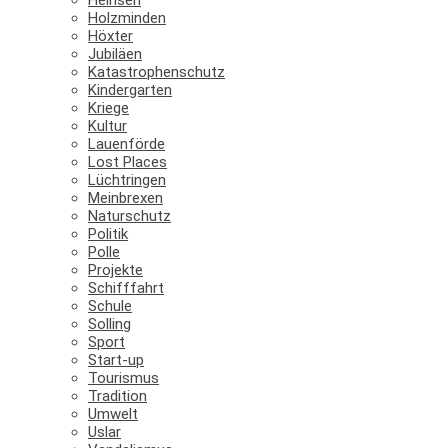
Holzminden
Höxter
Jubiläen
Katastrophenschutz
Kindergarten
Kriege
Kultur
Lauenförde
Lost Places
Lüchtringen
Meinbrexen
Naturschutz
Politik
Polle
Projekte
Schifffahrt
Schule
Solling
Sport
Start-up
Tourismus
Tradition
Umwelt
Uslar