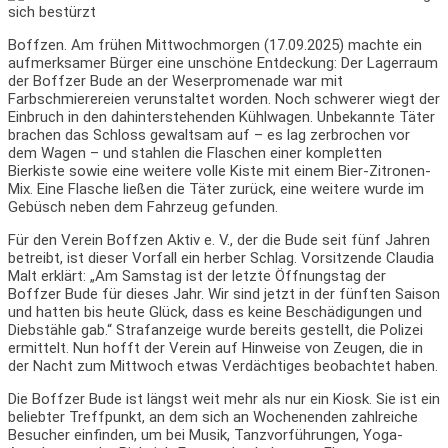
Boffzen. Am frühen Mittwochmorgen (17.09.2025) machte ein
aufmerksamer Bürger eine unschöne Entdeckung: Der Lagerraum
der Boffzer Bude an der Weserpromenade war mit
Farbschmierereien verunstaltet worden. Noch schwerer wiegt der
Einbruch in den dahinterstehenden Kühlwagen. Unbekannte Täter
brachen das Schloss gewaltsam auf – es lag zerbrochen vor
dem Wagen – und stahlen die Flaschen einer kompletten
Bierkiste sowie eine weitere volle Kiste mit einem Bier-Zitronen-
Mix. Eine Flasche ließen die Täter zurück, eine weitere wurde im
Gebüsch neben dem Fahrzeug gefunden.
Für den Verein Boffzen Aktiv e. V., der die Bude seit fünf Jahren
betreibt, ist dieser Vorfall ein herber Schlag. Vorsitzende Claudia
Malt erklärt: „Am Samstag ist der letzte Öffnungstag der
Boffzer Bude für dieses Jahr. Wir sind jetzt in der fünften Saison
und hatten bis heute Glück, dass es keine Beschädigungen und
Diebstähle gab.“ Strafanzeige wurde bereits gestellt, die Polizei
ermittelt. Nun hofft der Verein auf Hinweise von Zeugen, die in
der Nacht zum Mittwoch etwas Verdächtiges beobachtet haben.
Die Boffzer Bude ist längst weit mehr als nur ein Kiosk. Sie ist ein
beliebter Treffpunkt, an dem sich an Wochenenden zahlreiche
Besucher einfinden, um bei Musik, Tanzvorführungen, Yoga-