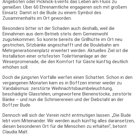
Angeboten oder Picknick-Events das Leben am Fluss zu
genießen. Über 60 Ehrenamtliche engagieren sich mit großem
Einsatz. Damit ist die Bude zu einem Symbol des
Zusammenhalts im Ort geworden.
Besonders bitter ist der Schaden auch deshalb, weil die
Einnahmen aus dem Betrieb stets dem Gemeinwohl
zugutekommen. So konnte bereits die Grillhütte im Ort neu
gestrichen, Sitzbänke angeschafft und die Boulebahn am
Mehrgenerationenplatz erweitert werden. Aktuelles Ziel ist die
Installation einer ortsfesten Toilettenanlage an der
Weserpromenade, die den Komfort für Gäste künftig deutlich
erhöhen soll.
Doch die jüngsten Vorfälle werfen einen Schatten. Schon in den
vergangenen Monaten kam es in Boffzen immer wieder zu
Vandalismus: zerstörte Weihnachtsbaumbeleuchtung,
beschädigte Glasstelen, umgeworfene Bienenstöcke, zerstörte
Bänke – und nun die Schmierereien und der Diebstahl an der
Boffzer Bude.
Dennoch will sich der Verein nicht entmutigen lassen. „Die Bude
lebt vom Miteinander. Wir werden auch künftig alles daransetzen,
diesen besonderen Ort für die Menschen zu erhalten“, betont
Claudia Malt.