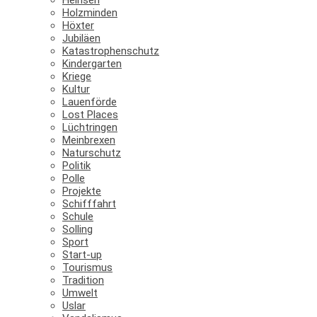
Holzminden
Höxter
Jubiläen
Katastrophenschutz
Kindergarten
Kriege
Kultur
Lauenförde
Lost Places
Lüchtringen
Meinbrexen
Naturschutz
Politik
Polle
Projekte
Schifffahrt
Schule
Solling
Sport
Start-up
Tourismus
Tradition
Umwelt
Uslar