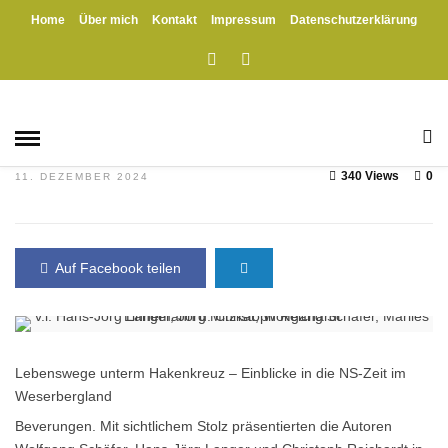
Home
Über mich
Kontakt
Impressum
Datenschutzerklärung
HOME
»
BEVERUNGEN
GESCHICHTE
HOLZMINDEN
Regionalgeschichte, die berührt:
Das neue Buch über die NS-Zeit im
Weserbergland
340 Views
0
11. DEZEMBER 2024
Auf Facebook teilen
Lebenswege unterm Hakenkreuz – Einblicke in die NS-Zeit im
Weserbergland
Beverungen. Mit sichtlichem Stolz präsentierten die Autoren