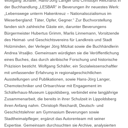
Wolfgang Schäfer, Hans-Jörg Langer und Christoph Reichardt in
der Buchhandlung „LESBAR“ in Beverungen ihr neuestes Werk:
„Lebenswege unterm Hakenkreuz – Nationalsozialismus im
Weserbergland: Täter, Opfer, Gegner.“ Zur Buchvorstellung
fanden sich zahlreiche Gäste ein, darunter Beverungens
Bürgermeister Hubertus Grimm, Marlis Linnemann, Vorsitzende
des Heimat- und Geschichtsvereins für Landkreis und Stadt
Holzminden, der Verleger Jörg Mitzkat sowie die Buchhändlerin
Andrea Vrsaljko. Gemeinsam würdigten sie die Veröffentlichung
eines Buches, das durch akribische Forschung und historische
Präzision besticht. Wolfgang Schäfer, ein Sozialwissenschaftler
mit umfassender Erfahrung in regionalgeschichtlichen
Ausstellungen und Publikationen, sowie Hans-Jörg Langer,
Chemotechniker und Ortsarchivar mit Engagement im
Schäferhaus-Museum Lippoldsberg, verbindet eine langjährige
Zusammenarbeit, die bereits in ihrer Schulzeit in Lippoldsberg
ihren Anfang nahm. Christoph Reichardt, Deutsch- und
Geschichtslehrer am Gymnasium Beverungen sowie
Stadtheimatpfleger, ergänzt das Autorenteam mit seiner
Expertise. Gemeinsam durchsuchten sie Archive, analysierten