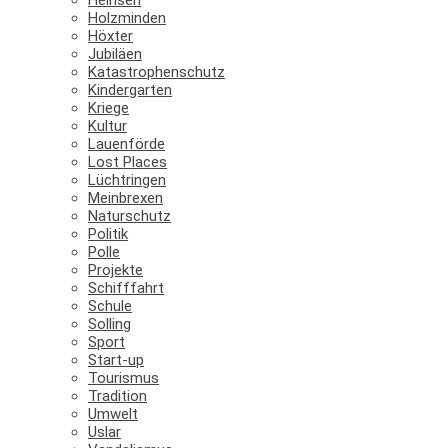
Holzminden
Höxter
Jubiläen
Katastrophenschutz
Kindergarten
Kriege
Kultur
Lauenförde
Lost Places
Lüchtringen
Meinbrexen
Naturschutz
Politik
Polle
Projekte
Schifffahrt
Schule
Solling
Sport
Start-up
Tourismus
Tradition
Umwelt
Uslar