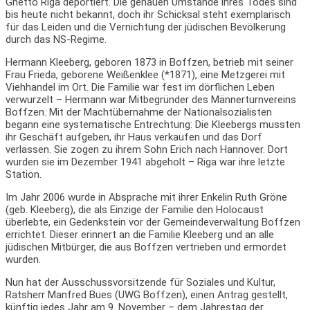
Ghetto Riga deportiert. Die genauen Umstände ihres Todes sind
bis heute nicht bekannt, doch ihr Schicksal steht exemplarisch
für das Leiden und die Vernichtung der jüdischen Bevölkerung
durch das NS-Regime.
Hermann Kleeberg, geboren 1873 in Boffzen, betrieb mit seiner
Frau Frieda, geborene Weißenklee (*1871), eine Metzgerei mit
Viehhandel im Ort. Die Familie war fest im dörflichen Leben
verwurzelt – Hermann war Mitbegründer des Männerturnvereins
Boffzen. Mit der Machtübernahme der Nationalsozialisten
begann eine systematische Entrechtung: Die Kleebergs mussten
ihr Geschäft aufgeben, ihr Haus verkaufen und das Dorf
verlassen. Sie zogen zu ihrem Sohn Erich nach Hannover. Dort
wurden sie im Dezember 1941 abgeholt – Riga war ihre letzte
Station.
Im Jahr 2006 wurde in Absprache mit ihrer Enkelin Ruth Gröne
(geb. Kleeberg), die als Einzige der Familie den Holocaust
überlebte, ein Gedenkstein vor der Gemeindeverwaltung Boffzen
errichtet. Dieser erinnert an die Familie Kleeberg und an alle
jüdischen Mitbürger, die aus Boffzen vertrieben und ermordet
wurden.
Nun hat der Ausschussvorsitzende für Soziales und Kultur,
Ratsherr Manfred Bues (UWG Boffzen), einen Antrag gestellt,
künftig jedes Jahr am 9. November – dem Jahrestag der