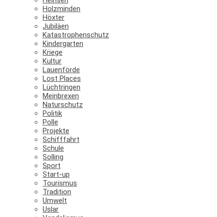
Holzminden
Höxter
Jubiläen
Katastrophenschutz
Kindergarten
Kriege
Kultur
Lauenförde
Lost Places
Lüchtringen
Meinbrexen
Naturschutz
Politik
Polle
Projekte
Schifffahrt
Schule
Solling
Sport
Start-up
Tourismus
Tradition
Umwelt
Uslar