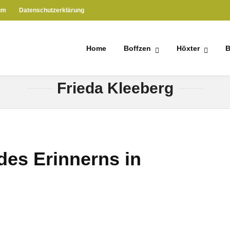
um
Datenschutzerklärung
Home
Boffzen
Höxter
B
HOME
» FRIEDA KLEEBERG
Frieda Kleeberg
des Erinnerns in