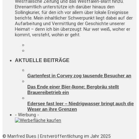
Westfälische Zeitung und das Westfalen-Blatt hinzu.
Ehrenamtlich unterstütze ich darüber hinaus den
Sollingkurier, für den ich vor allem über lokale Ereignisse
berichte. Mein inhaltlicher Schwerpunkt liegt dabei auf der
Aufarbeitung und Vermittlung der Geschichte unserer
Heimat – denn ich bin überzeugt: Nur wer weiß, woher er
kommt, versteht, wohin er geht.
AKTUELLE BEITRÄGE
Gartenfest in Corvey zog tausende Besucher an
Das Ende einer Bier-Ikone: Bergbräu stellt
Brauereibetrieb ein
Edersee fast leer – Niedrigwasser bringt auch die
Weser an ihre Grenzen
- Werbung -
© Manfred Bues | Erstveröffentlichung im Jahr 2025