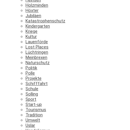
Holzminden
Höxter
Jubiläen
Katastrophenschutz
Kindergarten
Kriege
Kultur
Lauenförde
Lost Places
Lüchtringen
Meinbrexen
Naturschutz
Politik
Polle
Projekte
Schifffahrt
Schule
Solling
Sport
Start-up
Tourismus
Tradition
Umwelt
Uslar