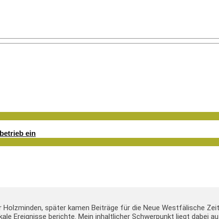
betrieb ein
er Holzminden, später kamen Beiträge für die Neue Westfälische Zei
lokale Ereignisse berichte. Mein inhaltlicher Schwerpunkt liegt dabei