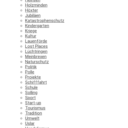
Holzminden
Höxter
Jubiläen
Katastrophenschutz
Kindergarten
Kriege
Kultur
Lauenförde
Lost Places
Lüchtringen
Meinbrexen
Naturschutz
Politik
Polle
Projekte
Schifffahrt
Schule
Solling
Sport
Start-up
Tourismus
Tradition
Umwelt
Uslar