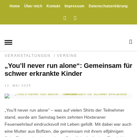
Home
Über mich
Kontakt
Impressum
Datenschutzerklärung
HOME
» CHRISTIAN RUDA
Christian Ruda
EHRENAMT
/
EXKLUSIV
/
FEUERWEHR
/
GESUNDHEIT
/
HÖXTER
/
PROJEKTE
/
SPORT
/
TRADITION
/
VERANSTALTUNGEN
/
VEREINE
„You’ll never run alone“: Gemeinsam für
schwer erkrankte Kinder
12. MAI 2025
„You’ll never run alone“ – was auf vielen Shirts der Teilnehmer
stand, wurde am Samstag beim zehnten Höxteraner
Feuerwehrlauf eindrucksvoll mit Leben gefüllt. Mit dabei war auch
eine Mutter aus Boffzen, die gemeinsam mit ihrem elfjährigen