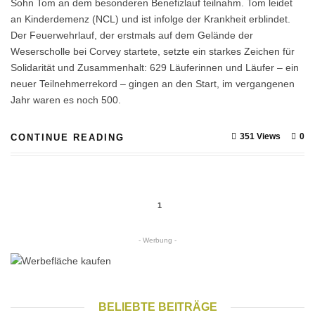
Sohn Tom an dem besonderen Benefizlauf teilnahm. Tom leidet
an Kinderdemenz (NCL) und ist infolge der Krankheit erblindet.
Der Feuerwehrlauf, der erstmals auf dem Gelände der
Weserscholle bei Corvey startete, setzte ein starkes Zeichen für
Solidarität und Zusammenhalt: 629 Läuferinnen und Läufer – ein
neuer Teilnehmerrekord – gingen an den Start, im vergangenen
Jahr waren es noch 500.
351 Views
0
CONTINUE READING
1
- Werbung -
BELIEBTE BEITRÄGE