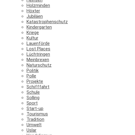
Holzminden
Höxter
Jubiläen
Katastrophenschutz
Kindergarten
Kriege
Kultur
Lauenförde
Lost Places
Lüchtringen
Meinbrexen
Naturschutz
Politik
Polle
Projekte
Schifffahrt
Schule
Solling
Sport
Start-up
Tourismus
Tradition
Umwelt
Uslar