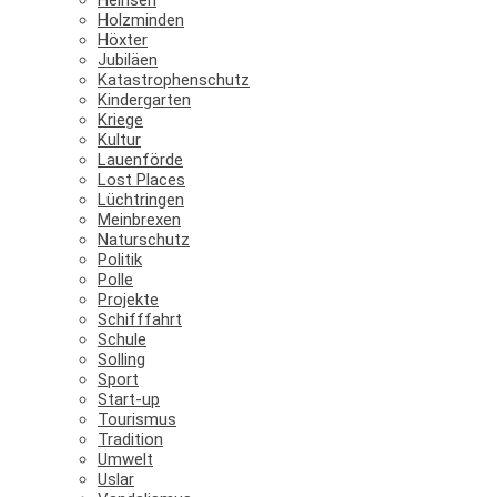
Holzminden
Höxter
Jubiläen
Katastrophenschutz
Kindergarten
Kriege
Kultur
Lauenförde
Lost Places
Lüchtringen
Meinbrexen
Naturschutz
Politik
Polle
Projekte
Schifffahrt
Schule
Solling
Sport
Start-up
Tourismus
Tradition
Umwelt
Uslar