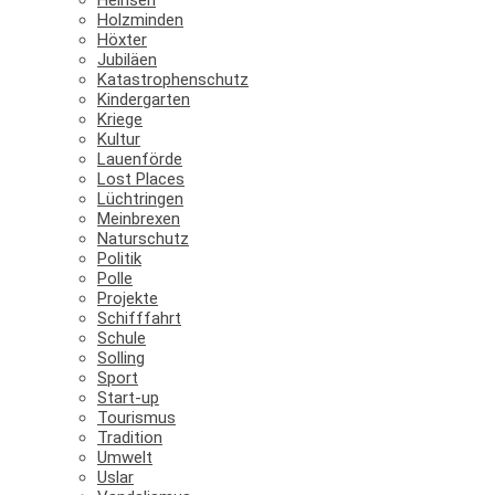
Holzminden
Höxter
Jubiläen
Katastrophenschutz
Kindergarten
Kriege
Kultur
Lauenförde
Lost Places
Lüchtringen
Meinbrexen
Naturschutz
Politik
Polle
Projekte
Schifffahrt
Schule
Solling
Sport
Start-up
Tourismus
Tradition
Umwelt
Uslar