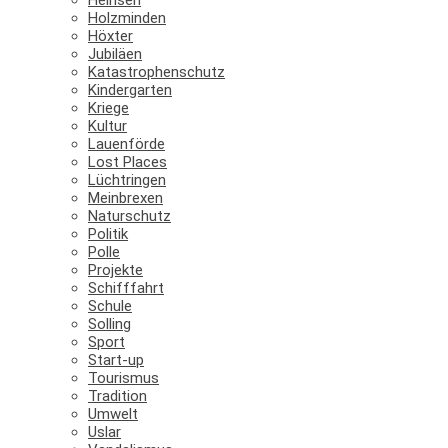
Holzminden
Höxter
Jubiläen
Katastrophenschutz
Kindergarten
Kriege
Kultur
Lauenförde
Lost Places
Lüchtringen
Meinbrexen
Naturschutz
Politik
Polle
Projekte
Schifffahrt
Schule
Solling
Sport
Start-up
Tourismus
Tradition
Umwelt
Uslar