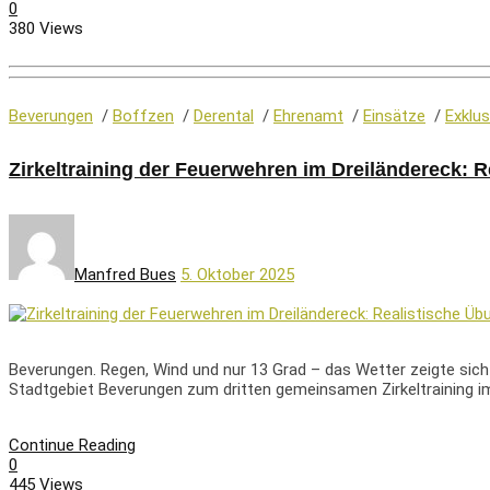
0
380 Views
Beverungen
/
Boffzen
/
Derental
/
Ehrenamt
/
Einsätze
/
Exklus
Zirkeltraining der Feuerwehren im Dreiländereck: 
Manfred Bues
5. Oktober 2025
Beverungen. Regen, Wind und nur 13 Grad – das Wetter zeigte sich
Stadtgebiet Beverungen zum dritten gemeinsamen Zirkeltraining im
Continue Reading
0
445 Views