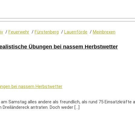
iv
/
Feuerwehr
/
Fürstenberg
/
Lauenförde
/
Meinbrexen
Realistische Übungen bei nassem Herbstwetter
 am Samstag alles andere als freundlich, als rund 75 Einsatzkräft
 Dreiländereck antraten. Doch weder […]