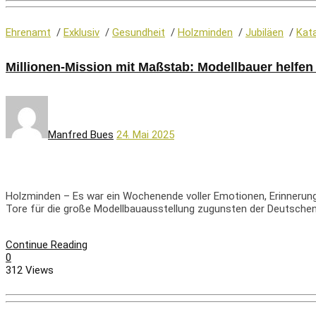
Ehrenamt
/
Exklusiv
/
Gesundheit
/
Holzminden
/
Jubiläen
/
Kat
Millionen-Mission mit Maßstab: Modellbauer helfe
Manfred Bues
24. Mai 2025
Holzminden – Es war ein Wochenende voller Emotionen, Erinnerungen
Tore für die große Modellbauausstellung zugunsten der Deutschen 
Continue Reading
0
312 Views