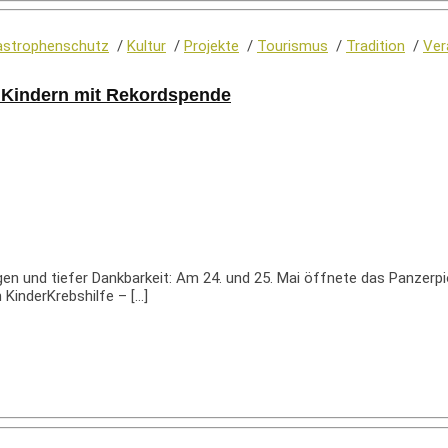
astrophenschutz
/
Kultur
/
Projekte
/
Tourismus
/
Tradition
/
Ver
n Kindern mit Rekordspende
 und tiefer Dankbarkeit: Am 24. und 25. Mai öffnete das Panzerpioni
KinderKrebshilfe – […]