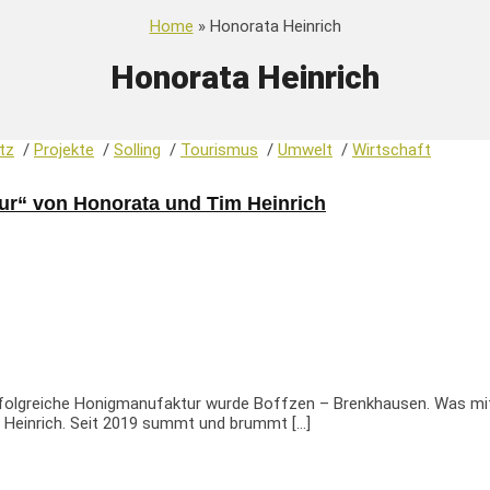
Home
» Honorata Heinrich
Honorata Heinrich
tz
/
Projekte
/
Solling
/
Tourismus
/
Umwelt
/
Wirtschaft
ur“ von Honorata und Tim Heinrich
folgreiche Honigmanufaktur wurde Boffzen – Brenkhausen. Was mit 
 Heinrich. Seit 2019 summt und brummt […]