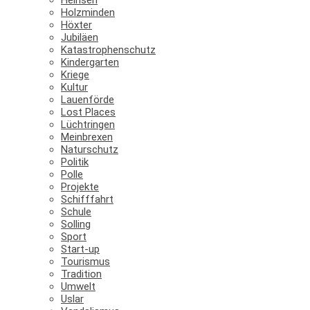
Holzminden
Höxter
Jubiläen
Katastrophenschutz
Kindergarten
Kriege
Kultur
Lauenförde
Lost Places
Lüchtringen
Meinbrexen
Naturschutz
Politik
Polle
Projekte
Schifffahrt
Schule
Solling
Sport
Start-up
Tourismus
Tradition
Umwelt
Uslar