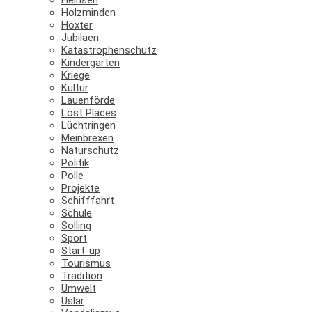
Holzminden
Höxter
Jubiläen
Katastrophenschutz
Kindergarten
Kriege
Kultur
Lauenförde
Lost Places
Lüchtringen
Meinbrexen
Naturschutz
Politik
Polle
Projekte
Schifffahrt
Schule
Solling
Sport
Start-up
Tourismus
Tradition
Umwelt
Uslar