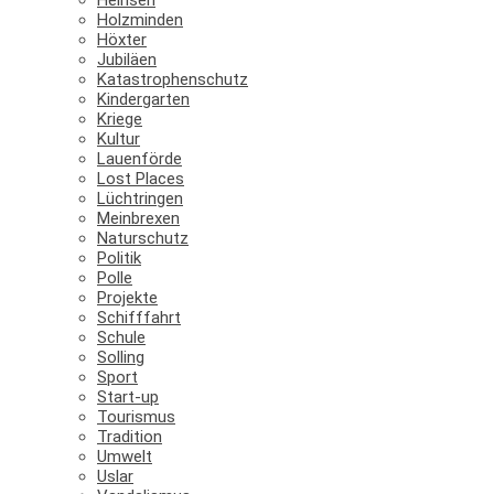
Holzminden
Höxter
Jubiläen
Katastrophenschutz
Kindergarten
Kriege
Kultur
Lauenförde
Lost Places
Lüchtringen
Meinbrexen
Naturschutz
Politik
Polle
Projekte
Schifffahrt
Schule
Solling
Sport
Start-up
Tourismus
Tradition
Umwelt
Uslar